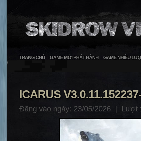
TRANG CHỦ
GAME MỚI PHÁT HÀNH
GAME NHIỀU LƯỢ
}
ICARUS V3.0.11.152237
Đăng vào ngày: 23/05/2026 |
Lượt 