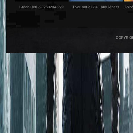
Green Hell v20260204-P2P
EverRail v0.2.4 Early Access
Abiot
COPYRIG