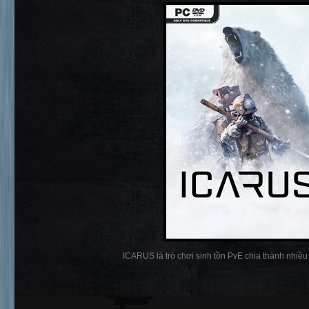
ICARUS là trò chơi sinh tồn PvE chia thành nhiều p