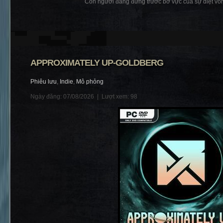
Con người đang đứng trước bờ vực của sự diệt vong 
APPROXIMATELY UP-GOLDBERG
Phiêu lưu
,
Indie
,
Mô phỏng
Ngày đăng: 07/08/2026 |
Lượt xem: 98