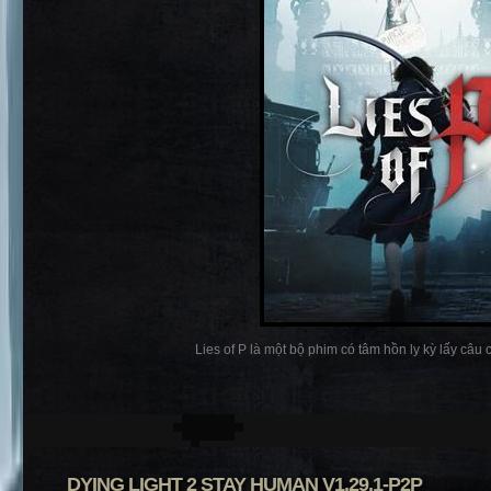
Lies of P là một bộ phim có tâm hồn ly kỳ lấy câu 
DYING LIGHT 2 STAY HUMAN V1.29.1-P2P