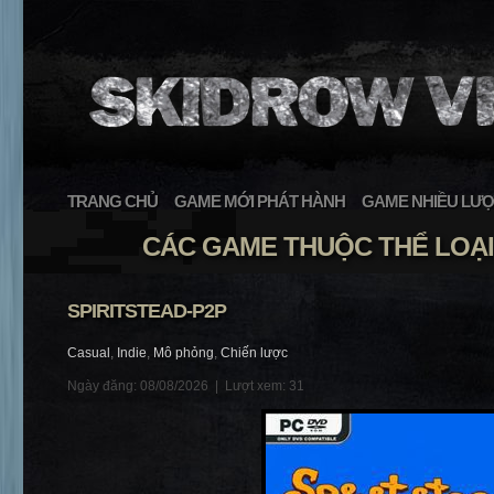
TRANG CHỦ
GAME MỚI PHÁT HÀNH
GAME NHIỀU LƯỢ
CÁC GAME THUỘC THỂ LOẠ
SPIRITSTEAD-P2P
Casual
,
Indie
,
Mô phỏng
,
Chiến lược
Ngày đăng: 08/08/2026 |
Lượt xem: 31