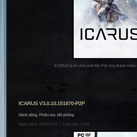
ICARUS là trò chơi sinh tồn PvE chia thành nhiều p
ICARUS V3.0.10.151870-P2P
Hành động
,
Phiêu lưu
,
Mô phỏng
Ngày đăng: 18/05/2026 |
Lượt xem: 1,097