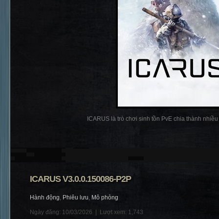
ICARUS là trò chơi sinh tồn PvE chia thành nhiều p
ICARUS V3.0.0.150086-P2P
Hành động
,
Phiêu lưu
,
Mô phỏng
Ngày đăng: 10/03/2026 |
Lượt xem: 1,743