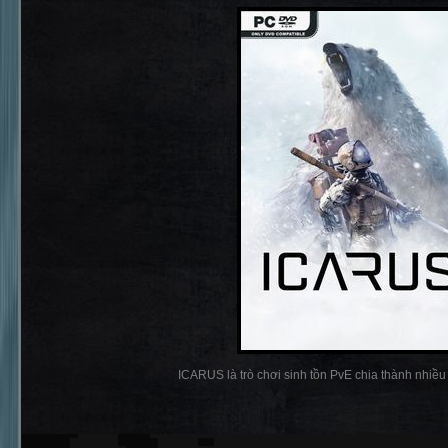
ICARUS là trò chơi sinh tồn PvE chia thành nhiều p