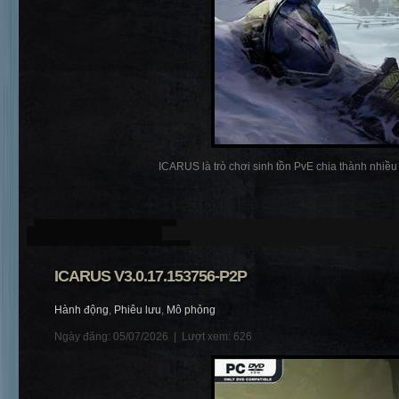
ICARUS là trò chơi sinh tồn PvE chia thành nhiều p
ICARUS V3.0.17.153756-P2P
Hành động
,
Phiêu lưu
,
Mô phỏng
Ngày đăng: 05/07/2026 |
Lượt xem: 626