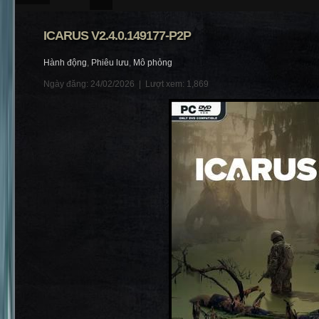
ICARUS V2.4.0.149177-P2P
Hành động
,
Phiêu lưu
,
Mô phỏng
Ngày đăng: 24/02/2026 |
Lượt xem: 1,869