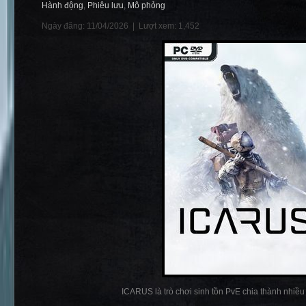
Hành động
,
Phiêu lưu
,
Mô phỏng
Ngày đăng: 11/04/2026 |
Lượt xem: 1,452
ICARUS là trò chơi sinh tồn PvE chia thành nhiều p