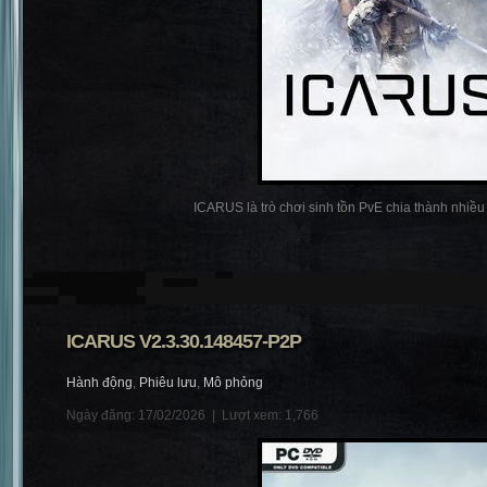
ICARUS là trò chơi sinh tồn PvE chia thành nhiều p
ICARUS V2.3.30.148457-P2P
Hành động
,
Phiêu lưu
,
Mô phỏng
Ngày đăng: 17/02/2026 |
Lượt xem: 1,766