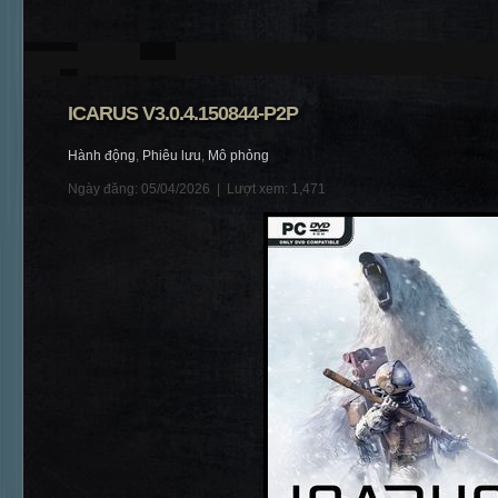
ICARUS V3.0.4.150844-P2P
Hành động
,
Phiêu lưu
,
Mô phỏng
Ngày đăng: 05/04/2026 |
Lượt xem: 1,471