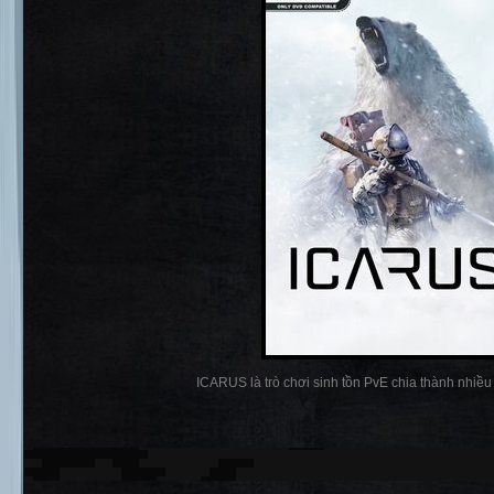
ICARUS là trò chơi sinh tồn PvE chia thành nhiều p