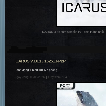
ICARUS là trò chơi sinh tồn PvE chia thành nhiều p
ICARUS V3.0.13.152513-P2P
Hành động
,
Phiêu lưu
,
Mô phỏng
Ngày đăng: 09/06/2026 |
Lượt xem: 954