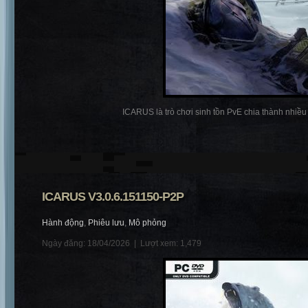
ICARUS là trò chơi sinh tồn PvE chia thành nhiều p
ICARUS V3.0.6.151150-P2P
Hành động
,
Phiêu lưu
,
Mô phỏng
Ngày đăng: 18/04/2026 |
Lượt xem: 1,479