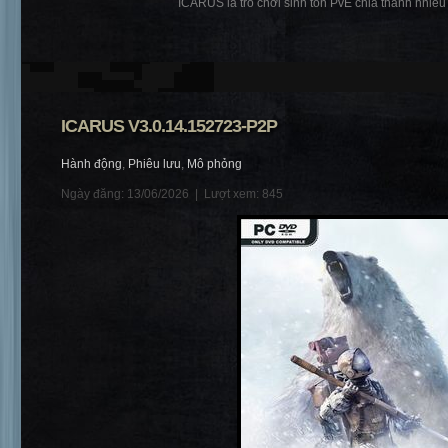
ICARUS là trò chơi sinh tồn PvE chia thành nhiều p
ICARUS V3.0.14.152723-P2P
Hành động
,
Phiêu lưu
,
Mô phỏng
Ngày đăng: 13/06/2026 |
Lượt xem: 845