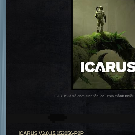
ICARUS là trò chơi sinh tồn PvE chia thành nhiều p
ICARUS V3.0.15.153056-P2P