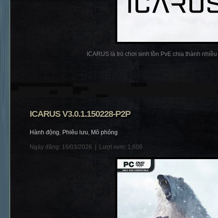
ICARUS là trò chơi sinh tồn PvE chia thành nhiều p
ICARUS V3.0.1.150228-P2P
Hành động
,
Phiêu lưu
,
Mô phỏng
Ngày đăng: 16/03/2026 |
Lượt xem: 1,606