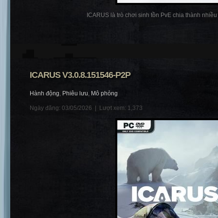
ICARUS là trò chơi sinh tồn PvE chia thành nhiều p
ICARUS V3.0.8.151546-P2P
Hành động
,
Phiêu lưu
,
Mô phỏng
Ngày đăng: 03/05/2026 |
Lượt xem: 1,373