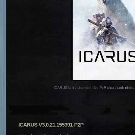
ICARUS là trò chơi sinh tồn PvE chia thành nhiều p
ICARUS V3.0.21.155391-P2P