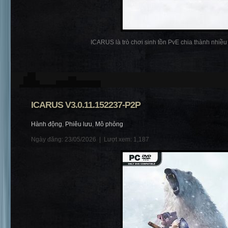
ICARUS là trò chơi sinh tồn PvE chia thành nhiều p
ICARUS V3.0.11.152237-P2P
Hành động
,
Phiêu lưu
,
Mô phỏng
Ngày đăng: 23/05/2026 |
Lượt xem: 1,187