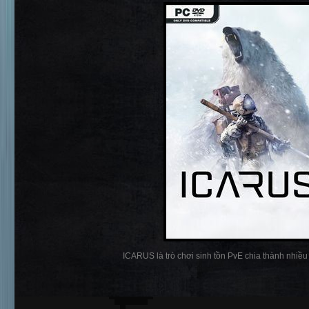
ICARUS là trò chơi sinh tồn PvE chia thành nhiều p