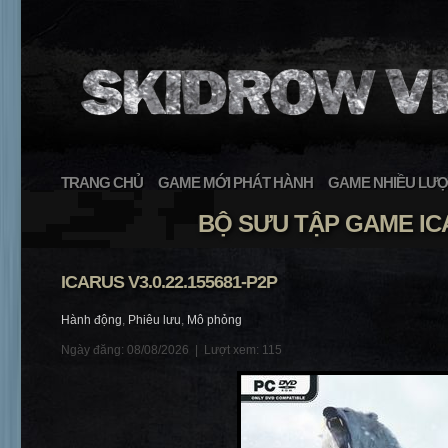
TRANG CHỦ
GAME MỚI PHÁT HÀNH
GAME NHIỀU LƯỢ
BỘ SƯU TẬP GAME I
ICARUS V3.0.22.155681-P2P
Hành động
,
Phiêu lưu
,
Mô phỏng
Ngày đăng: 08/08/2026 |
Lượt xem: 115