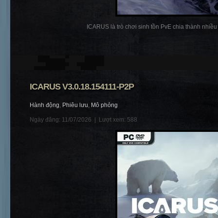
ICARUS là trò chơi sinh tồn PvE chia thành nhiều p
ICARUS V3.0.18.154111-P2P
Hành động
,
Phiêu lưu
,
Mô phỏng
Ngày đăng: 11/07/2026 |
Lượt xem: 588