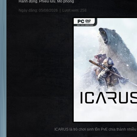
Hành động
,
Phiêu lưu
,
Mô phỏng
Ngày đăng: 05/08/2026 |
Lượt xem: 258
ICARUS là trò chơi sinh tồn PvE chia thành nhiều p