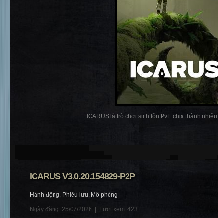
ICARUS là trò chơi sinh tồn PvE chia thành nhiều p
ICARUS V3.0.20.154829-P2P
Hành động
,
Phiêu lưu
,
Mô phỏng
Ngày đăng: 25/07/2026 |
Lượt xem: 423