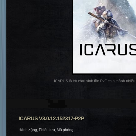
ICARUS là trò chơi sinh tồn PvE chia thành nhiều p
ICARUS V3.0.12.152317-P2P
Hành động
,
Phiêu lưu
,
Mô phỏng