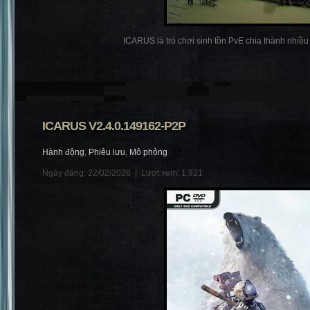
ICARUS là trò chơi sinh tồn PvE chia thành nhiều p
ICARUS V2.4.0.149162-P2P
Hành động
,
Phiêu lưu
,
Mô phỏng
Ngày đăng: 22/02/2026 |
Lượt xem: 1,921