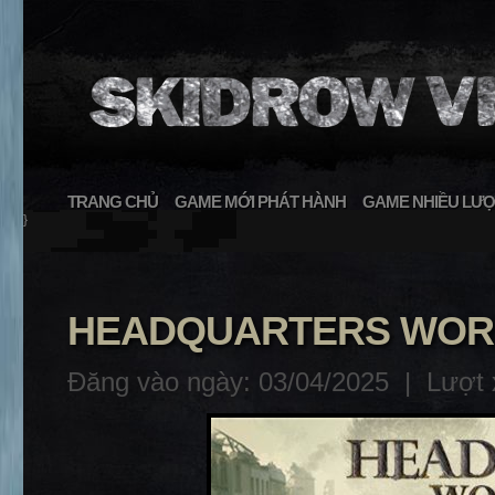
TRANG CHỦ
GAME MỚI PHÁT HÀNH
GAME NHIỀU LƯỢ
}
HEADQUARTERS WORLD 
Đăng vào ngày: 03/04/2025 |
Lượt 