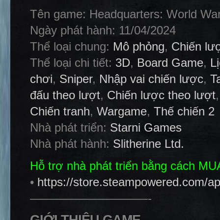
Tên game: Headquarters: World War
Ngày phát hành: 11/04/2024
Thể loại chung:
Mô phỏng
,
Chiến lư
Thể loại chi tiết:
3D
,
Board Game
,
L
chơi
,
Sniper
,
Nhập vai chiến lược
,
T
đấu theo lượt
,
Chiến lược theo lượt
Chiến tranh
,
Wargame
,
Thế chiến 2
Nhà phát triển:
Starni Games
Nhà phát hành:
Slitherine Ltd.
Hỗ trợ nhà phát triển bằng cách M
•
https://store.steampowered.com/a
——————————-