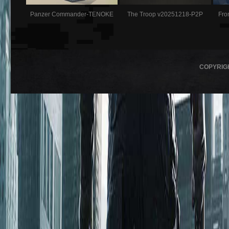
Panzer Commander-TENOKE
The Troop v20251218-P2P
Fro
COPYRIG