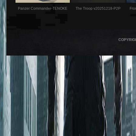
Panzer Commander-TENOKE
The Troop v20251218-P2P
Fro
COPYRIG