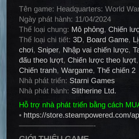
Tên game: Headquarters: World War
Ngày phát hành: 11/04/2024
Thể loại chung:
Mô phỏng
,
Chiến lư
Thể loại chi tiết:
3D
,
Board Game
,
L
chơi
,
Sniper
,
Nhập vai chiến lược
,
T
đấu theo lượt
,
Chiến lược theo lượt
Chiến tranh
,
Wargame
,
Thế chiến 2
Nhà phát triển:
Starni Games
Nhà phát hành:
Slitherine Ltd.
Hỗ trợ nhà phát triển bằng cách M
•
https://store.steampowered.com/a
——————————-