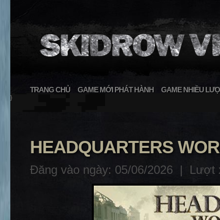
TRANG CHỦ
GAME MỚI PHÁT HÀNH
GAME NHIỀU LƯỢ
}
HEADQUARTERS WORL
Đăng vào ngày: 05/06/2026 |
Lượt 