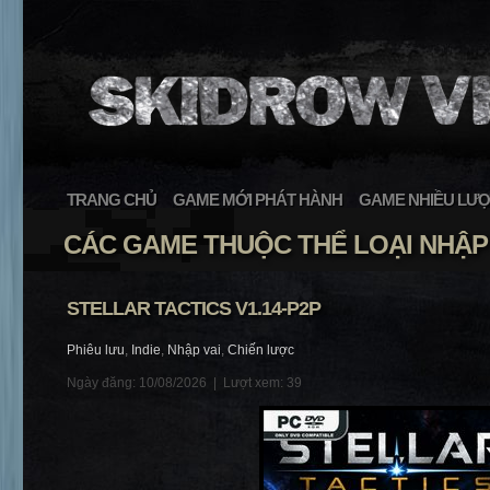
TRANG CHỦ
GAME MỚI PHÁT HÀNH
GAME NHIỀU LƯỢ
CÁC GAME THUỘC THỂ LOẠI NHẬP 
STELLAR TACTICS V1.14-P2P
Phiêu lưu
,
Indie
,
Nhập vai
,
Chiến lược
Ngày đăng: 10/08/2026 |
Lượt xem: 39