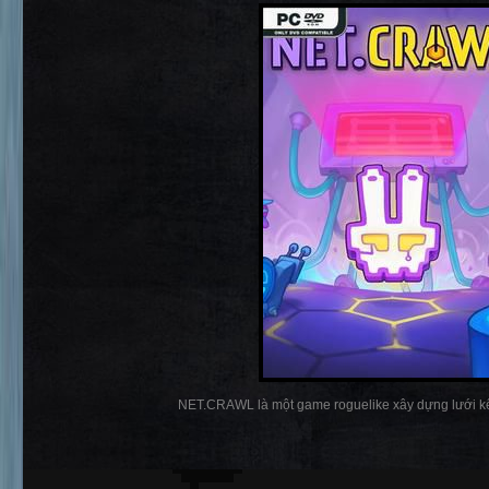
NET.CRAWL là một game roguelike xây dựng lưới kể 