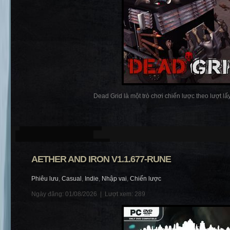
Dead Grid là một trò chơi chiến lược theo lượt lấy 
AETHER AND IRON V1.1.677-RUNE
Phiêu lưu
,
Casual
,
Indie
,
Nhập vai
,
Chiến lược
Ngày đăng: 01/08/2026 |
Lượt xem: 289