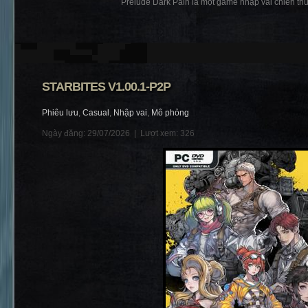
Prelude Dark Pain là một game nhập vai chiến thuật
STARBITES V1.00.1-P2P
Phiêu lưu
,
Casual
,
Nhập vai
,
Mô phỏng
Ngày đăng: 29/07/2026 |
Lượt xem: 326