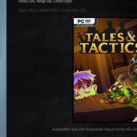
Phiêu lưu
,
Nhập vai
,
Chiến lược
Ngày đăng: 08/08/2026 |
Lượt xem: 181
Autobattler dựa trên Roguelike Squad trong bối cản