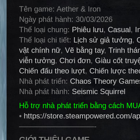
Tên game: Aether & Iron
Ngày phát hành: 30/03/2026
Thể loại chung:
Phiêu lưu
,
Casual
,
I
Thể loại chi tiết:
Lịch sử giả tưởng
,
vật chính nữ
,
Vẽ bằng tay
,
Trinh th
viễn tưởng
,
Chơi đơn
,
Giàu cốt truy
Chiến đấu theo lượt
,
Chiến lược the
Nhà phát triển:
Chaos Theory Game
Nhà phát hành:
Seismic Squirrel
Hỗ trợ nhà phát triển bằng cách M
•
https://store.steampowered.com/a
——————————-