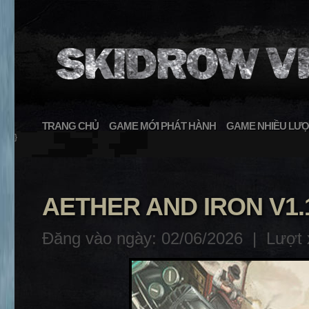
TRANG CHỦ
GAME MỚI PHÁT HÀNH
GAME NHIỀU LƯỢ
}
AETHER AND IRON V1.1
Đăng vào ngày: 02/06/2026 |
Lượt 