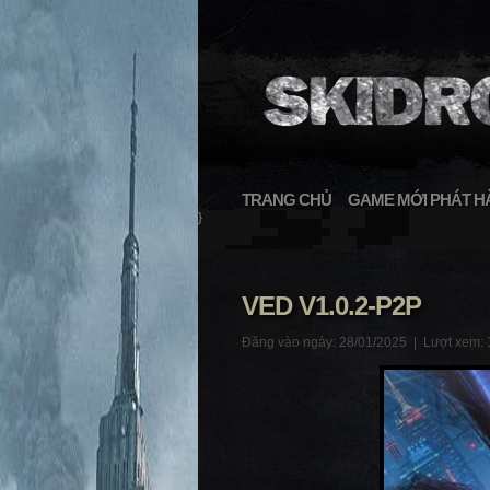
TRANG CHỦ
GAME MỚI PHÁT H
}
VED V1.0.2-P2P
Đăng vào ngày: 28/01/2025 |
Lượt xem: 