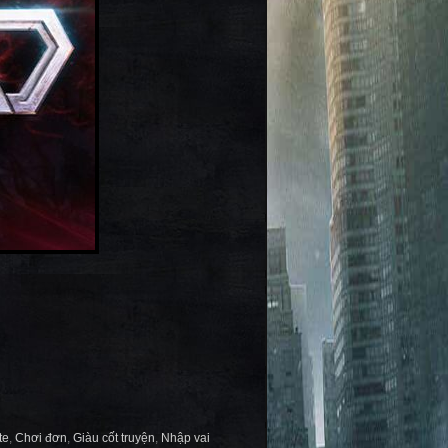
te
,
Chơi đơn
,
Giàu cốt truyện
,
Nhập vai