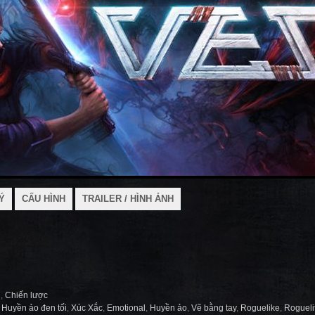
Ý
CẤU HÌNH
TRAILER / HÌNH ẢNH
i
,
Chiến lược
,
Huyền ảo đen tối
,
Xúc Xắc
,
Emotional
,
Huyền ảo
,
Vẽ bằng tay
,
Roguelike
,
Rogueli