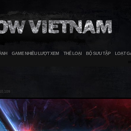
ÀNH
GAME NHIỀU LƯỢT XEM
THỂ LOẠI
BỘ SƯU TẬP
LOẠT G
10,109