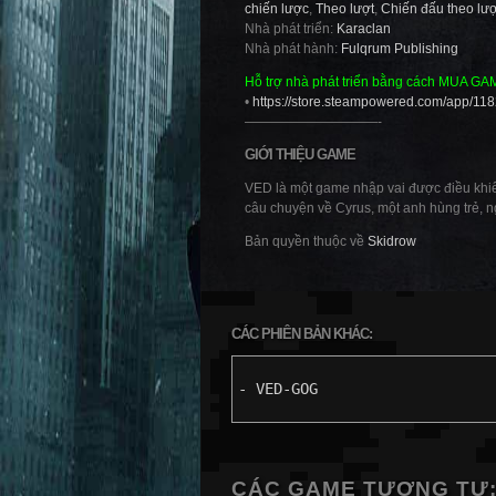
chiến lược
,
Theo lượt
,
Chiến đấu theo lượ
Nhà phát triển:
Karaclan
Nhà phát hành:
Fulqrum Publishing
Hỗ trợ nhà phát triển bằng cách MUA GA
•
https://store.steampowered.com/app/11
——————————-
GIỚI THIỆU GAME
VED là một game nhập vai được điều khiển
câu chuyện về Cyrus, một anh hùng trẻ, ng
Bản quyền thuộc về
Skidrow
CÁC PHIÊN BẢN KHÁC:
- VED-GOG
CÁC GAME TƯƠNG TỰ