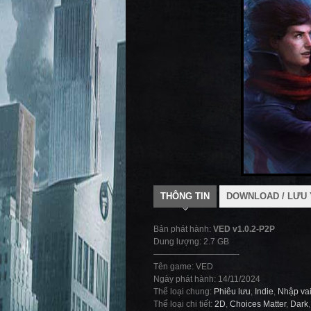
THÔNG TIN
DOWNLOAD / LƯU 
Bản phát hành:
VED v1.0.2-P2P
Dung lượng: 2.7 GB
——————————-
Tên game: VED
Ngày phát hành: 14/11/2024
Thể loại chung:
Phiêu lưu
,
Indie
,
Nhập va
Thể loại chi tiết:
2D
,
Choices Matter
,
Dark