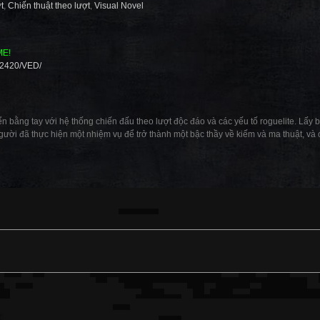
t
,
Chiến thuật theo lượt
,
Visual Novel
ME!
82420/VED/
 bằng tay với hệ thống chiến đấu theo lượt độc đáo và các yếu tố roguelite. Lấy b
ười đã thực hiện một nhiệm vụ để trở thành một bậc thầy về kiếm và ma thuật, và cứ
: