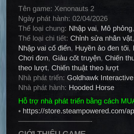
Tên game: Xenonauts 2
Ngày phát hành: 02/04/2026
Thể loại chung:
Nhập vai
,
Mô phỏng
Thể loại chi tiết:
Chỉnh sửa nhân vật
Nhập vai cổ điển
,
Huyền ảo đen tối
,
Chơi đơn
,
Giàu cốt truyện
,
Chiến th
theo lượt
,
Chiến thuật theo lượt
Nhà phát triển:
Goldhawk Interactive
Nhà phát hành:
Hooded Horse
Hỗ trợ nhà phát triển bằng cách M
•
https://store.steampowered.com/a
——————————-