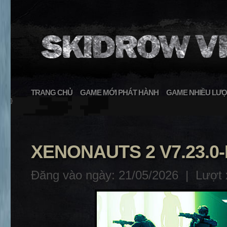
TRANG CHỦ
GAME MỚI PHÁT HÀNH
GAME NHIỀU LƯỢ
}
XENONAUTS 2 V7.23.0
Đăng vào ngày: 21/05/2026 |
Lượt 