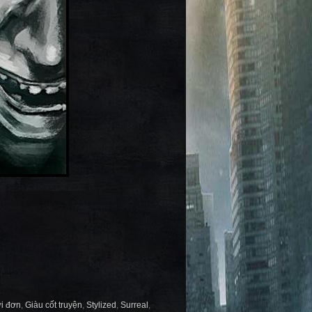
i đơn
,
Giàu cốt truyện
,
Stylized
,
Surreal
,