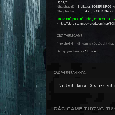
Bạo lực
Nhà phát triển:
Indikator
,
BOBER BROS
,
A
Nhà phát hành:
Trioskaz
,
BOBER BROS
Hỗ trợ nhà phát triển bằng cách MUA GA
•
https://store.steampowered.com/app/308
——————————-
GIỚI THIỆU GAME
4 trò chơi kinh dị ngắn từ các tác giả khác
Bản quyền thuộc về
Skidrow
CÁC PHIÊN BẢN KHÁC:
- Violent Horror Stories anth
CÁC GAME TƯƠNG TỰ