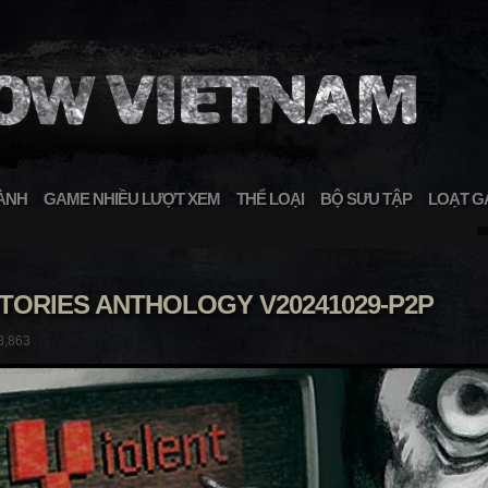
ÀNH
GAME NHIỀU LƯỢT XEM
THỂ LOẠI
BỘ SƯU TẬP
LOẠT G
TORIES ANTHOLOGY V20241029-P2P
8,863