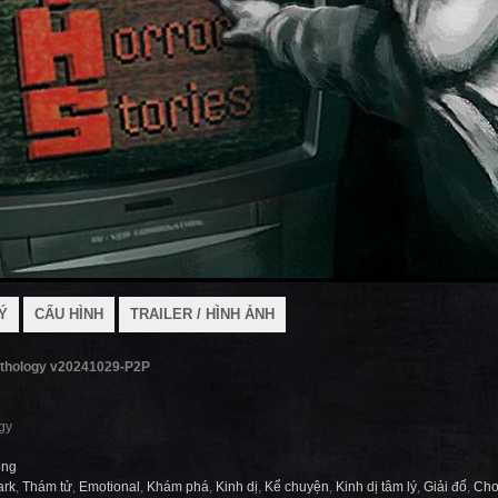
Ý
CẤU HÌNH
TRAILER / HÌNH ẢNH
anthology v20241029-P2P
gy
ỏng
ark
,
Thám tử
,
Emotional
,
Khám phá
,
Kinh dị
,
Kể chuyện
,
Kinh dị tâm lý
,
Giải đố
,
Chơ