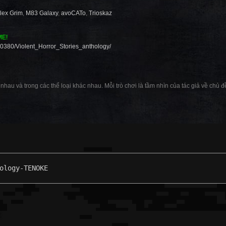
lex Grim
,
M83 Galaxy
,
avoCATo
,
Trioskaz
ME!
0380/Violent_Horror_Stories_anthology/
 nhau và trong các thể loại khác nhau. Mỗi trò chơi là tầm nhìn của tác giả về chủ đề
ology-TENOKE
: