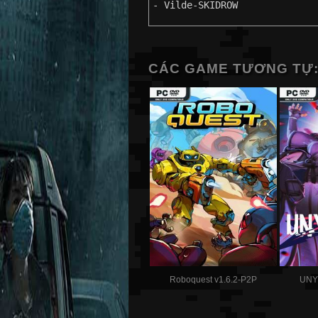
- Vilde-SKIDROW
CÁC GAME TƯƠNG TỰ
Roboquest v1.6.2-P2P
UNY