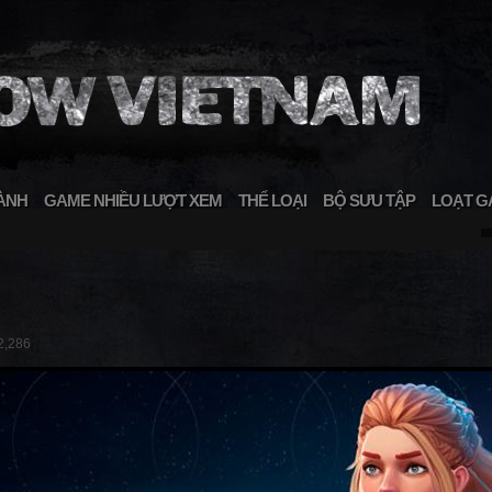
ÀNH
GAME NHIỀU LƯỢT XEM
THỂ LOẠI
BỘ SƯU TẬP
LOẠT G
2,286