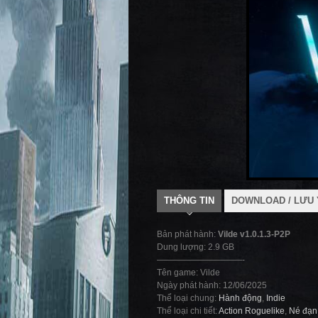
THÔNG TIN
DOWNLOAD / LƯU 
Bản phát hành:
Vilde v1.0.1.3-P2P
Dung lượng: 2.9 GB
——————————-
Tên game: Vilde
Ngày phát hành: 12/06/2025
Thể loại chung:
Hành động
,
Indie
Thể loại chi tiết:
Action Roguelike
,
Né đạn