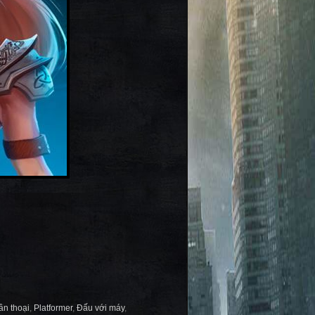
ần thoại
,
Platformer
,
Đấu với máy
,