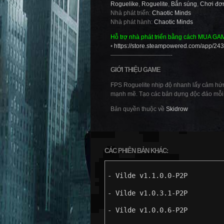
Roguelike
,
Roguelite
,
Bắn súng
,
Chơi đơ
Nhà phát triển:
Chaotic Minds
Nhà phát hành:
Chaotic Minds
Hỗ trợ nhà phát triển bằng cách MUA GA
•
https://store.steampowered.com/app/243
——————————-
GIỚI THIỆU GAME
FPS Roguelite nhịp độ nhanh lấy cảm hứng
mạnh mẽ. Tạo các bản dựng độc đáo mỗi l
Bản quyền thuộc về
Skidrow
CÁC PHIÊN BẢN KHÁC:
- Vilde v1.1.0.0-P2P
- Vilde v1.0.3.1-P2P
- Vilde v1.0.0.6-P2P