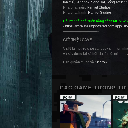
tận thế
,
Sandbox
,
Sống sót
,
Sống sót kinh
Nhà phát triển:
Ramjet Studios
Nhà phát hành:
Ramjet Studios
Hỗ trợ nhà phát triển bằng cách MUA GA
•
https://store.steampowered.com/app/18
——————————-
GIỚI THIỆU GAME
VEIN là một trò chơi sandbox sinh tồn nh
và xây dựng lại xã hội, dù là một mình ha
Bản quyền thuộc về
Skidrow
CÁC GAME TƯƠNG TỰ