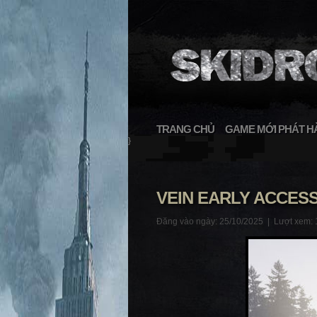
TRANG CHỦ
GAME MỚI PHÁT H
}
VEIN EARLY ACCES
Đăng vào ngày: 25/10/2025 |
Lượt xem: 