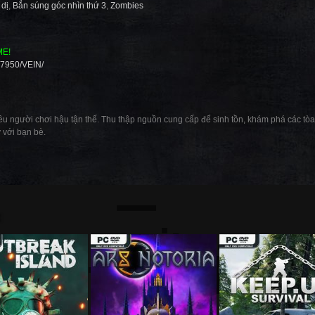
 dị
,
Bắn súng góc nhìn thứ 3
,
Zombies
ME!
57950/VEIN/
iều người chơi hậu tận thế. Thu thập nguồn cung cấp để sinh tồn, khám phá các t
y với bạn bè.
: