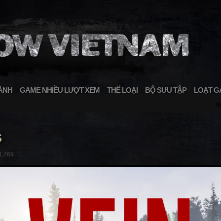
ÀNH
GAME NHIỀU LƯỢT XEM
THỂ LOẠI
BỘ SƯU TẬP
LOẠT G
S
1,769