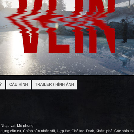
Ý
CẤU HÌNH
TRAILER / HÌNH ẢNH
,
Nhập vai
,
Mô phỏng
 dựng căn cứ
,
Chỉnh sửa nhân vật
,
Hợp tác
,
Chế tạo
,
Dark
,
Khám phá
,
Góc nhìn th