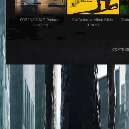
FORENSIC M.E. Protocol-
Cat Detective Albert Wilde-
Golde
GoldBerg
TENOKE
COPYRIG