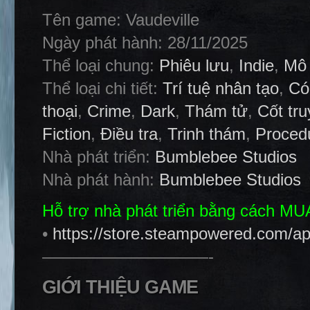
Tên game: Vaudeville
Ngày phát hành: 28/11/2025
Thể loại chung:
Phiêu lưu
,
Indie
,
Mô
Thể loại chi tiết:
Trí tuệ nhân tạo
,
Có
thoại
,
Crime
,
Dark
,
Thám tử
,
Cốt tr
Fiction
,
Điều tra
,
Trinh thám
,
Proced
Nhà phát triển:
Bumblebee Studios
Nhà phát hành:
Bumblebee Studios
Hỗ trợ nhà phát triển bằng cách M
•
https://store.steampowered.com/ap
——————————-
GIỚI THIỆU GAME