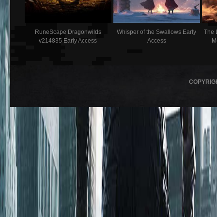
RuneScape Dragonwilds
Whisper of the Swallows Early
The 
v214835 Early Access
Access
M
COPYRIG