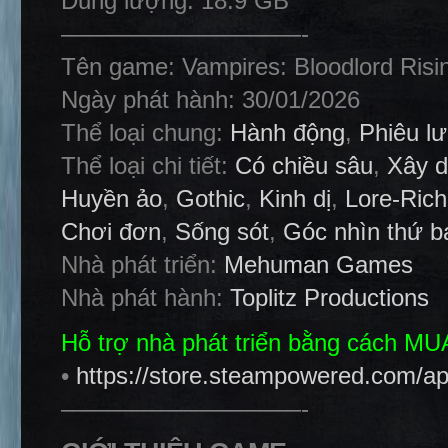
Dung lượng: 18.9 GB
——————————-
Tên game: Vampires: Bloodlord Risi
Ngày phát hành: 30/01/2026
Thể loại chung:
Hành động
,
Phiêu l
Thể loại chi tiết:
Có chiều sâu
,
Xây d
Huyền ảo
,
Gothic
,
Kinh dị
,
Lore-Rich
Chơi đơn
,
Sống sót
,
Góc nhìn thứ b
Nhà phát triển:
Mehuman Games
Nhà phát hành:
Toplitz Productions
Hỗ trợ nhà phát triển bằng cách M
•
https://store.steampowered.com/a
——————————-