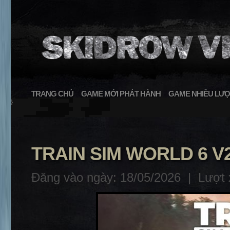
TRANG CHỦ
GAME MỚI PHÁT HÀNH
GAME NHIỀU LƯỢ
}
TRAIN SIM WORLD 6 V
Đăng vào ngày: 18/05/2026 |
Lượt 