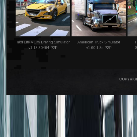
Taxi Life A City Driving Simulator
American Truck Simulator
v1.18.30464-P2P
v1.60.1.8s-P2P
S
COPYRIG