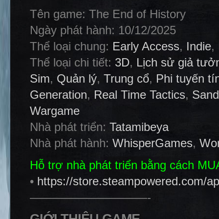
Tên game: The End of History
Ngày phát hành: 10/12/2025
Thể loại chung:
Early Access
,
Indie
,
Thể loại chi tiết:
3D
,
Lịch sử giả tưở
Sim
,
Quản lý
,
Trung cổ
,
Phi tuyến tí
Generation
,
Real Time Tactics
,
Sand
Wargame
Nhà phát triển:
Tatamibeya
Nhà phát hành:
WhisperGames
,
Wo
Hỗ trợ nhà phát triển bằng cách M
•
https://store.steampowered.com/a
——————————-