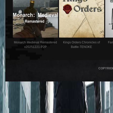
Monarch Medieval Remastered
Kings Orders Chronicles of
Fan
v20251221-P2P
Battle-TENOKE
COPYRIG