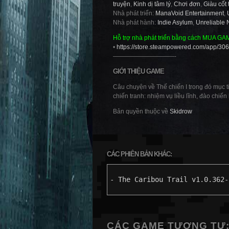
truyện
,
Kinh dị tâm lý
,
Chơi đơn
,
Giàu cốt 
Nhà phát triển:
ManaVoid Entertainment
,
Nhà phát hành:
Indie Asylum
,
Unreliable 
Hỗ trợ nhà phát triển bằng cách MUA GA
•
https://store.steampowered.com/app/30
——————————-
GIỚI THIỆU GAME
Câu chuyện về Thế chiến I trong đó mục ti
chiến tranh: nhiệm vụ liều lĩnh, đào chiến
Bản quyền thuộc về
Skidrow
CÁC PHIÊN BẢN KHÁC:
- The Caribou Trail v1.0.362-
CÁC GAME TƯƠNG TỰ