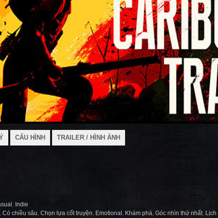
Ý
CẤU HÌNH
TRAILER / HÌNH ẢNH
sual
,
Indie
,
Có chiều sâu
,
Chọn lựa cốt truyện
,
Emotional
,
Khám phá
,
Góc nhìn thứ nhất
,
Lịch