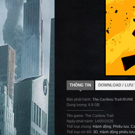
THÔNG TIN
DOWNLOAD / LƯU 
Bản phát hành:
The Caribou Trail-RUNE
Dung lượng: 6.8 GB
——————————-
Tên game: The Caribou Trail
Ngày phát hành: 14/05/2026
Thể loại chung:
Hành động
,
Phiêu lưu
,
Ca
Thể loại chi tiết:
3D
,
Hành động phiêu lưu