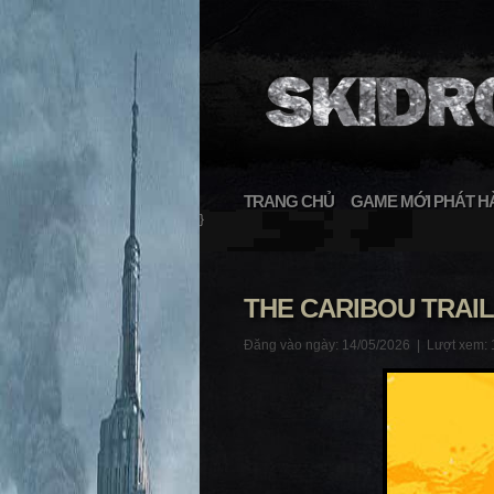
TRANG CHỦ
GAME MỚI PHÁT H
}
THE CARIBOU TRAI
Đăng vào ngày: 14/05/2026 |
Lượt xem: 