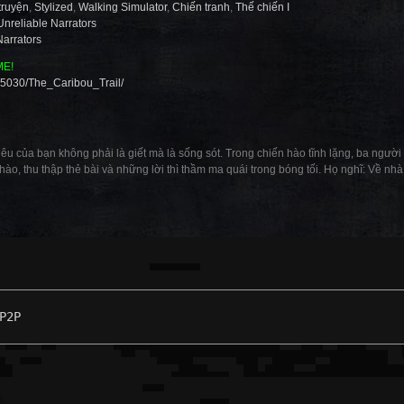
truyện
,
Stylized
,
Walking Simulator
,
Chiến tranh
,
Thế chiến I
Unreliable Narrators
Narrators
ME!
65030/The_Caribou_Trail/
êu của bạn không phải là giết mà là sống sót. Trong chiến hào tĩnh lặng, ba người
 hào, thu thập thẻ bài và những lời thì thầm ma quái trong bóng tối. Họ nghĩ: Về nhà 
P2P
: