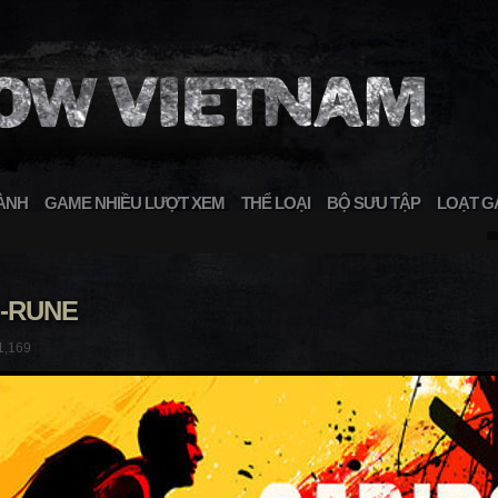
ÀNH
GAME NHIỀU LƯỢT XEM
THỂ LOẠI
BỘ SƯU TẬP
LOẠT G
L-RUNE
1,169