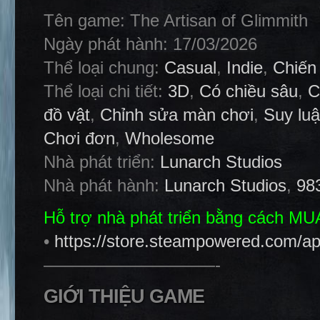
Tên game: The Artisan of Glimmith
Ngày phát hành: 17/03/2026
Thể loại chung:
Casual
,
Indie
,
Chiến
Thể loại chi tiết:
3D
,
Có chiều sâu
,
C
đồ vật
,
Chỉnh sửa màn chơi
,
Suy lu
Chơi đơn
,
Wholesome
Nhà phát triển:
Lunarch Studios
Nhà phát hành:
Lunarch Studios
,
983
Hỗ trợ nhà phát triển bằng cách M
•
https://store.steampowered.com/a
——————————-
GIỚI THIỆU GAME