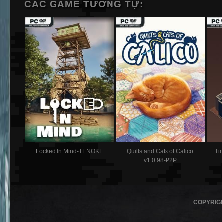
CÁC GAME TƯƠNG TỰ:
Locked In Mind-TENOKE
Quilts and Cats of Calico
Ti
v1.0.98-P2P
COPYRIG