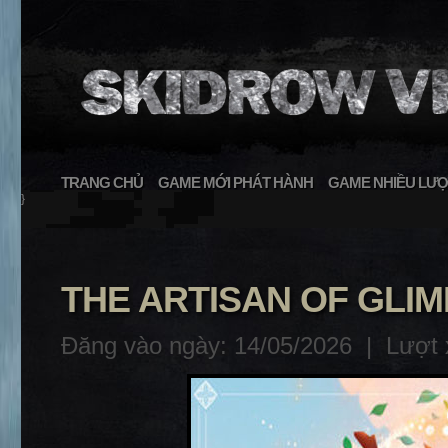
TRANG CHỦ
GAME MỚI PHÁT HÀNH
GAME NHIỀU LƯỢ
}
THE ARTISAN OF GLIM
Đăng vào ngày: 14/05/2026 |
Lượt 