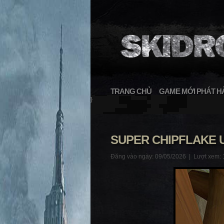
TRANG CHỦ
GAME MỚI PHÁT H
}
SUPER CHIPFLAKE 
Đăng vào ngày: 09/05/2026 |
Lượt xem: 