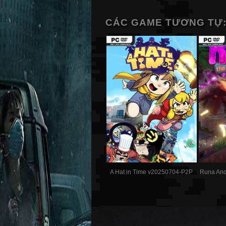
CÁC GAME TƯƠNG TỰ
A Hat in Time v20250704-P2P
Runa And