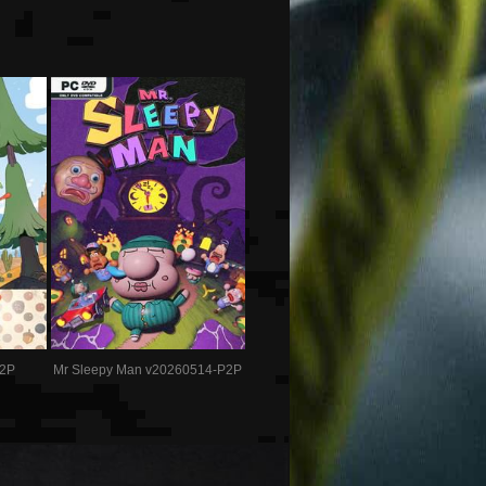
P2P
Mr Sleepy Man v20260514-P2P