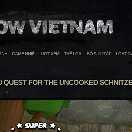
ÀNH
GAME NHIỀU LƯỢT XEM
THỂ LOẠI
BỘ SƯU TẬP
LOẠT G
U QUEST FOR THE UNCOOKED SCHNITZEL
1,174