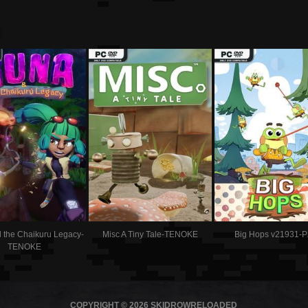
:
 the Chaikuru Legacy-
Misc A Tiny Tale-TENOKE
Big Hops v21931-
TENOKE
COPYRIGHT © 2026 SKIDROWRELOADED