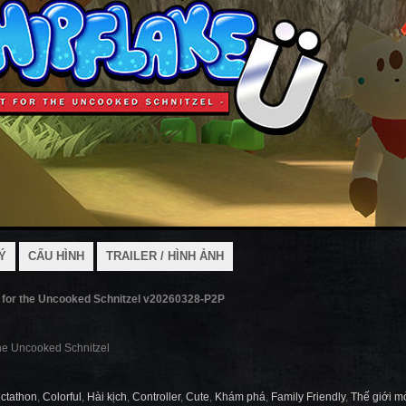
Ý
CẤU HÌNH
TRAILER / HÌNH ẢNH
 for the Uncooked Schnitzel v20260328-P2P
the Uncooked Schnitzel
ectathon
,
Colorful
,
Hài kịch
,
Controller
,
Cute
,
Khám phá
,
Family Friendly
,
Thế giới m