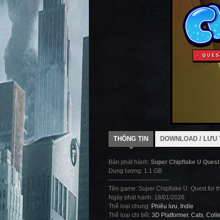
THÔNG TIN
DOWNLOAD / LƯU 
Bản phát hành:
Super Chipflake U Quest
Dung lượng: 1.1 GB
——————————-
Tên game: Super Chipflake Ü: Quest for 
Ngày phát hành: 18/01/2026
Thể loại chung:
Phiêu lưu
,
Indie
Thể loại chi tiết:
3D Platformer
,
Cats
,
Coll