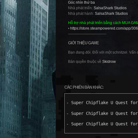
Góc nhìn thứ ba
Nhà phát triển:
SalsaShark Studios
Nhà phát hành:
SalsaShark Studios
Hỗ trợ nhà phát triển bằng cách MUA GA
•
https://store.steampowered.com/app/3
——————————-
GIỚI THIỆU GAME
Bạn đang đói. Đối với một schnitzel. Vấn 
Bản quyền thuộc về
Skidrow
CÁC PHIÊN BẢN KHÁC:
- Super Chipflake U Quest for
- Super Chipflake U Quest for
- Super Chipflake U Quest for