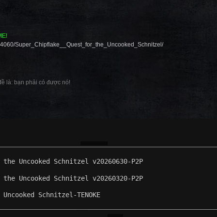
ME!
064060/Super_Chipflake__Quest_for_the_Uncooked_Schnitzel/
đề là: bạn phải có được nó!
 the Uncooked Schnitzel v20260630-P2P
 the Uncooked Schnitzel v20260320-P2P
 Uncooked Schnitzel-TENOKE