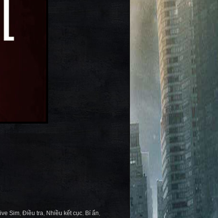
ive Sim
,
Điều tra
,
Nhiều kết cục
,
Bí ẩn
,