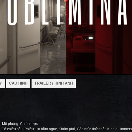
Ý
CẤU HÌNH
TRAILER / HÌNH ẢNH
i
,
Mô phỏng
,
Chiến lược
,
Có chiều sâu
,
Phiêu lưu hầm ngục
,
Khám phá
,
Góc nhìn thứ nhất
,
Kinh dị
,
Immers