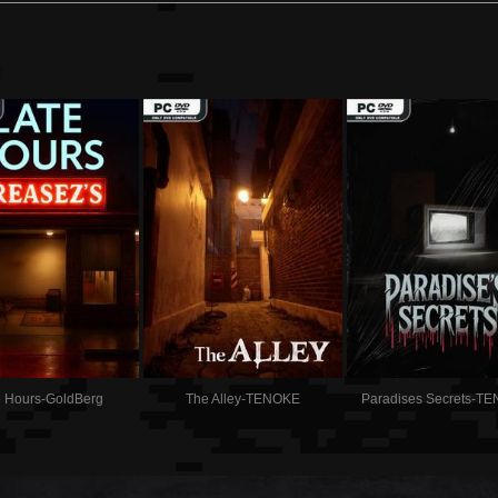
:
e Hours-GoldBerg
The Alley-TENOKE
Paradises Secrets-T