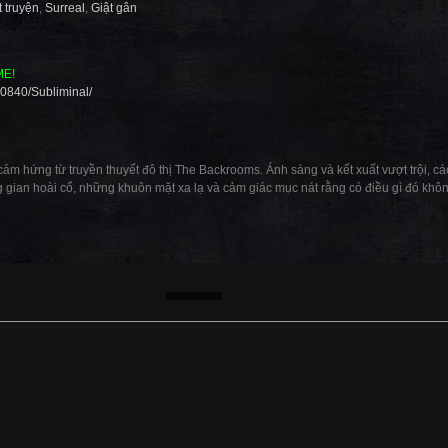
t truyện
,
Surreal
,
Giật gân
ME!
0840/Subliminal/
 cảm hứng từ truyền thuyết đô thị The Backrooms. Ánh sáng và kết xuất vượt trội, 
 gian hoài cổ, những khuôn mặt xa lạ và cảm giác mục nát rằng có điều gì đó khôn