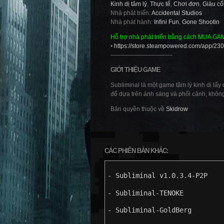
Kinh dị tâm lý
,
Thực tế
,
Chơi đơn
,
Giàu cố
Nhà phát triển:
Accidental Studios
Nhà phát hành:
Infini Fun
,
Gone Shootin
Hỗ trợ nhà phát triển bằng cách MUA GA
•
https://store.steampowered.com/app/230
——————————-
GIỚI THIỆU GAME
Subliminal là một game tâm lý kinh dị lấy
đố dựa trên ánh sáng và phối cảnh, không
Bản quyền thuộc về
Skidrow
CÁC PHIÊN BẢN KHÁC:
- Subliminal v1.0.3.4-P2P
- Subliminal-TENOKE
- Subliminal-GoldBerg