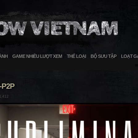
ÀNH
GAME NHIỀU LƯỢT XEM
THỂ LOẠI
BỘ SƯU TẬP
LOẠT G
-P2P
1,412