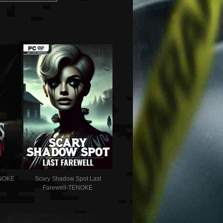
ENOKE
Scary Shadow Spot Last
Farewell-TENOKE