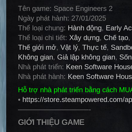
Tên game: Space Engineers 2
Ngày phát hành: 27/01/2025
Thể loại chung:
Hành động
,
Early A
Thể loại chi tiết:
Xây dựng
,
Chế tạo
Thế giới mở
,
Vật lý
,
Thực tế
,
Sandb
Không gian
,
Giả lập không gian
,
Sốn
Nhà phát triển:
Keen Software Hous
Nhà phát hành:
Keen Software Hou
Hỗ trợ nhà phát triển bằng cách M
•
https://store.steampowered.com/a
——————————-
GIỚI THIỆU GAME