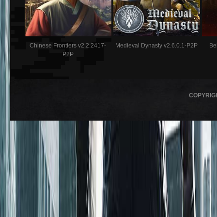
Chinese Frontiers v2.2.2417-
Medieval Dynasty v2.6.0.1-P2P
Be
P2P
COPYRIG