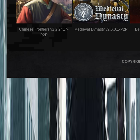
Chinese Frontiers v2.2.2417-
Medieval Dynasty v2.6.0.1-P2P
Be
P2P
COPYRIG