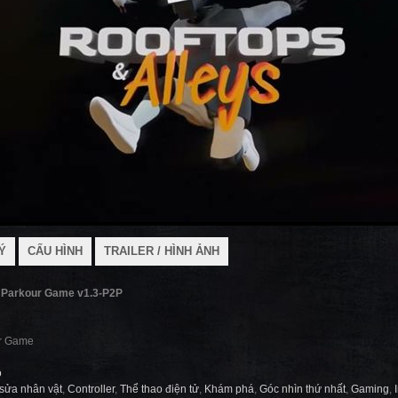
Ý
CẤU HÌNH
TRAILER / HÌNH ẢNH
e Parkour Game v1.3-P2P
ur Game
o
sửa nhân vật
,
Controller
,
Thể thao điện tử
,
Khám phá
,
Góc nhìn thứ nhất
,
Gaming
,