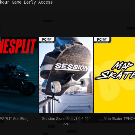
kour Game Early Access
:
ESPLIT-GoldBerg
Session Skate Sim v1.0.6.42-
Mop Skater-TENO
P2P