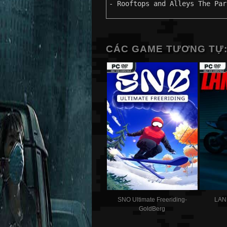
- Rooftops and Alleys The Par
CÁC GAME TƯƠNG TỰ
SNO Ultimate Freeriding-
LAN
GoldBerg