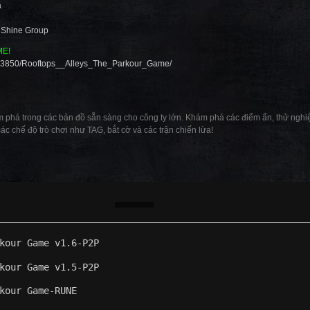
a
,
Shine Group
ME!
703850/Rooftops__Alleys_The_Parkour_Game/
 phá trong các bản đồ sẵn sàng cho công ty lớn. Khám phá các điểm ẩn, thử nghiệ
ác chế độ trò chơi như TAG, bắt cờ và các trận chiến lừa!
kour Game v1.6-P2P
kour Game v1.5-P2P
kour Game-RUNE