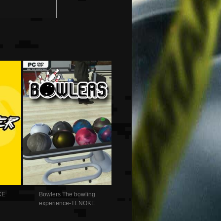
KE
Bowlers The bowling
experience-TENOKE