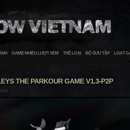
ÀNH
GAME NHIỀU LƯỢT XEM
THỂ LOẠI
BỘ SƯU TẬP
LOẠT G
EYS THE PARKOUR GAME V1.3-P2P
2,481