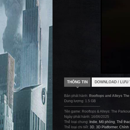
THÔNG TIN
DOWNLOAD / LƯU 
Bản phát hành:
Rooftops and Alleys Th
Dung lượng: 1.5 GB
——————————-
Tên game: Rooftops & Alleys: The Parko
Ngày phát hành: 16/06/2025
Thể loại chung:
Indie
,
Mô phỏng
,
Thể tha
Thể loại chi tiết:
3D
,
3D Platformer
,
Chỉnh 