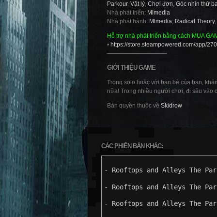
Parkour
,
Vật lý
,
Chơi đơn
,
Góc nhìn thứ b
Nhà phát triển:
Mlmedia
Nhà phát hành:
Mlmedia
,
Radical Theory
Hỗ trợ nhà phát triển bằng cách MUA GA
•
https://store.steampowered.com/app/2
——————————-
GIỚI THIỆU GAME
Trong solo hoặc với bạn bè của bạn, khám
nữa! Trong nhiều người chơi, đi sâu vào c
Bản quyền thuộc về
Skidrow
CÁC PHIÊN BẢN KHÁC:
- Rooftops and Alleys The Par
- Rooftops and Alleys The Par
- Rooftops and Alleys The Par