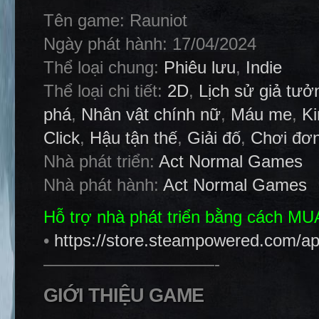
Tên game: Rauniot
Ngày phát hành: 17/04/2024
Thể loại chung:
Phiêu lưu
,
Indie
Thể loại chi tiết:
2D
,
Lịch sử giả tưở
phá
,
Nhân vật chính nữ
,
Máu me
,
Ki
Click
,
Hậu tận thế
,
Giải đố
,
Chơi đơ
Nhà phát triển:
Act Normal Games
Nhà phát hành:
Act Normal Games
Hỗ trợ nhà phát triển bằng cách M
•
https://store.steampowered.com/a
——————————-
GIỚI THIỆU GAME