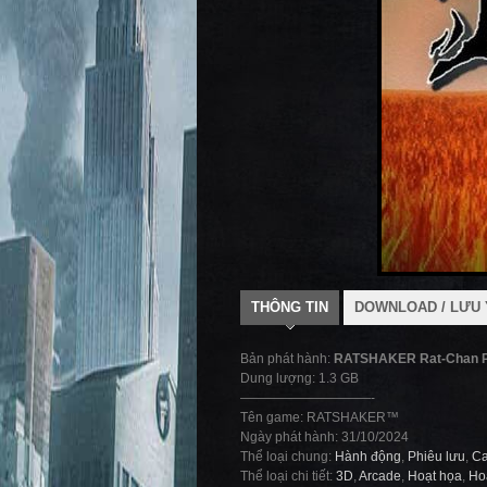
THÔNG TIN
DOWNLOAD / LƯU 
Bản phát hành:
RATSHAKER Rat-Chan 
Dung lượng: 1.3 GB
——————————-
Tên game: RATSHAKER™
Ngày phát hành: 31/10/2024
Thể loại chung:
Hành động
,
Phiêu lưu
,
Ca
Thể loại chi tiết:
3D
,
Arcade
,
Hoạt họa
,
Ho