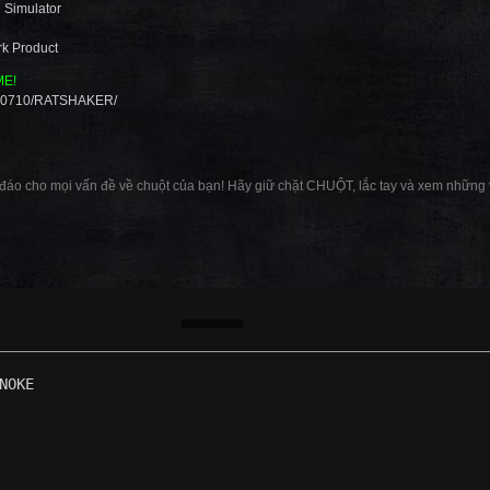
 Simulator
k Product
ME!
3290710/RATSHAKER/
áo cho mọi vấn đề về chuột của bạn! Hãy giữ chặt CHUỘT, lắc tay và xem những 
NOKE