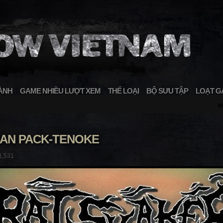
ÀNH
GAME NHIỀU LƯỢT XEM
THỂ LOẠI
BỘ SƯU TẬP
LOẠT G
HAN PACK-TENOKE
1,531