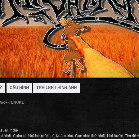
Ý
CẤU HÌNH
TRAILER / HÌNH ẢNH
Pack-TENOKE
sual
,
Indie
ạt hình
,
Colorful
,
Hài hước "đen"
,
Khám phá
,
Góc nhìn thứ nhất
,
Hài hước
,
Tìm đồ v