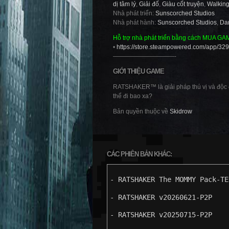
dị tâm lý
,
Giải đố
,
Giàu cốt truyện
,
Walking
Nhà phát triển:
Sunscorched Studios
Nhà phát hành:
Sunscorched Studios
,
Dar
Hỗ trợ nhà phát triển bằng cách MUA GA
•
https://store.steampowered.com/app/
——————————-
GIỚI THIỆU GAME
RATSHAKER™ là giải pháp thú vị và độc đ
thể đi bao xa?
Bản quyền thuộc về
Skidrow
CÁC PHIÊN BẢN KHÁC:
- RATSHAKER The MOMMY Pack-TE
- RATSHAKER v20260621-P2P
- RATSHAKER v20250715-P2P