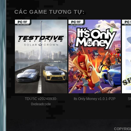
CÁC GAME TƯƠNG TỰ:
TDUSC v20240930-
Its Only Money v1.0.1-P2P
S
0xdeadcode
COPYRIG