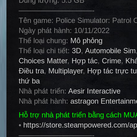
Dung lượng: 5.5 GB
——————————-
Tên game: Police Simulator: Patrol O
Ngày phát hành: 10/11/2022
Thể loại chung:
Mô phỏng
Thể loại chi tiết:
3D
,
Automobile Sim
Choices Matter
,
Hợp tác
,
Crime
,
Kh
Điều tra
,
Multiplayer
,
Hợp tác trực t
thứ ba
Nhà phát triển:
Aesir Interactive
Nhà phát hành:
astragon Entertainm
Hỗ trợ nhà phát triển bằng cách M
•
https://store.steampowered.com/ap
——————————-