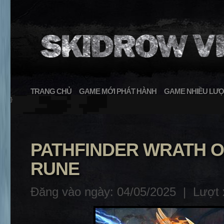
TRANG CHỦ
GAME MỚI PHÁT HÀNH
GAME NHIỀU LƯỢ
}
PATHFINDER WRATH OF
RUNE
Đăng vào ngày: 04/05/2025 |
Lượt 