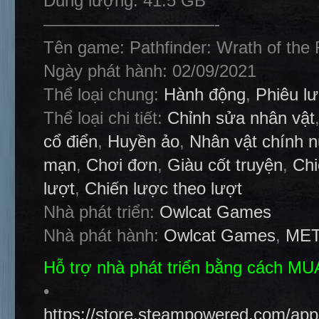
Dung lượng: 41.5 GB
——————————-
Tên game: Pathfinder: Wrath of the 
Ngày phát hành: 02/09/2021
Thể loại chung:
Hành động
,
Phiêu l
Thể loại chi tiết:
Chỉnh sửa nhân vật
cổ điển
,
Huyền ảo
,
Nhân vật chính 
mạn
,
Chơi đơn
,
Giàu cốt truyện
,
Chi
lượt
,
Chiến lược theo lượt
Nhà phát triển:
Owlcat Games
Nhà phát hành:
Owlcat Games
,
MET
Hỗ trợ nhà phát triển bằng cách M
•
https://store.steampowered.com/ap