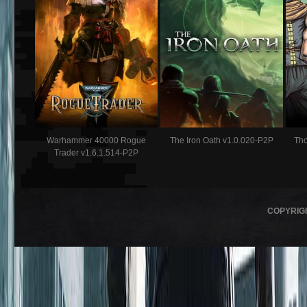
Warhammer 40000 Rogue
The Iron Oath v1.0.020-P2P
Tho
Trader v1.6.1.514-P2P
COPYRIG