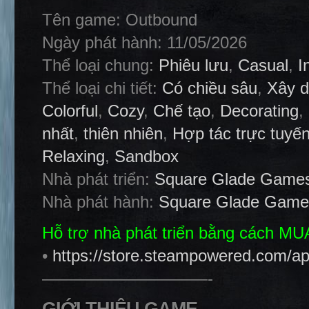
Tên game: Outbound
Ngày phát hành: 11/05/2026
Thể loại chung:
Phiêu lưu
,
Casual
,
I
Thể loại chi tiết:
Có chiều sâu
,
Xây d
Colorful
,
Cozy
,
Chế tạo
,
Decorating
,
nhất
,
thiên nhiên
,
Hợp tác trực tuyế
Relaxing
,
Sandbox
Nhà phát triển:
Square Glade Game
Nhà phát hành:
Square Glade Game
Hỗ trợ nhà phát triển bằng cách M
•
https://store.steampowered.com/a
——————————-