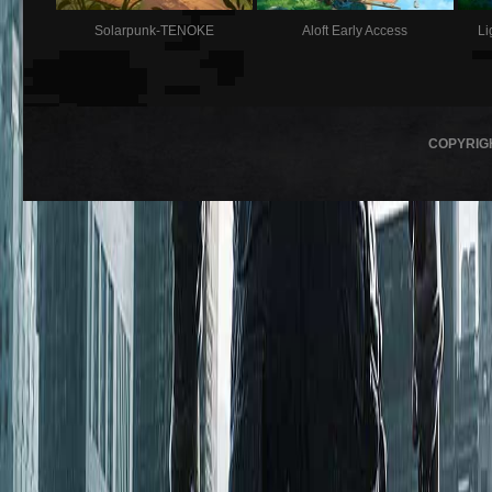
Solarpunk-TENOKE
Aloft Early Access
Li
COPYRIG