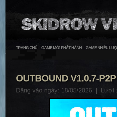
TRANG CHỦ
GAME MỚI PHÁT HÀNH
GAME NHIỀU LƯỢ
}
OUTBOUND V1.0.7-P2P
Đăng vào ngày: 18/05/2026 |
Lượt 