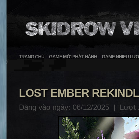
TRANG CHỦ
GAME MỚI PHÁT HÀNH
GAME NHIỀU LƯỢ
}
LOST EMBER REKINDLE
Đăng vào ngày: 06/12/2025 |
Lượt 