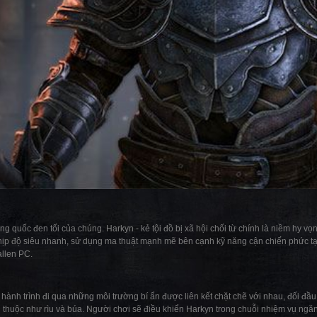
 quốc đen tối của chúng. Harkyn - kẻ tội đồ bị xã hội chối từ chính là niềm hy vọ
ịp độ siêu nhanh, sử dụng ma thuật mạnh mẽ bên cạnh kỹ năng cận chiến phức tạ
allen PC.
hành trình đi qua những môi trường bí ẩn được liên kết chặt chẽ với nhau, đối đầ
n thuộc như rìu và búa. Người chơi sẽ điều khiển Harkyn trong chuỗi nhiệm vụ ngăn 