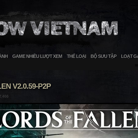
ÀNH
GAME NHIỀU LƯỢT XEM
THỂ LOẠI
BỘ SƯU TẬP
LOẠT G
EN V2.0.59-P2P
2,466