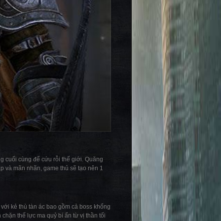
ng cuối cùng để cứu rỗi thế giới. Quăng
p và mãn nhãn, game thủ sẽ tạo nên 1
u với kẻ thù tàn ác bao gồm cả boss khổng
chặn thế lực ma quỷ bí ẩn từ vị thần tối