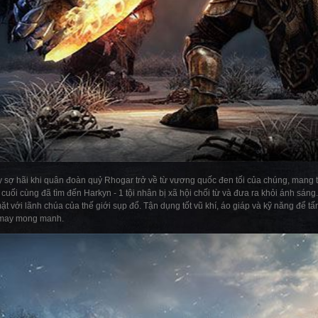
ẩy sợ hãi khi quân đoàn quỷ Rhogar trở về từ vương quốc đen tối của chúng, mang t
g cuối cùng đã tìm đến Harkyn - 1 tội nhân bị xã hội chối từ và đưa ra khỏi ánh sán
ặt với lãnh chúa của thế giới sụp đổ. Tận dụng tốt vũ khí, áo giáp và kỹ năng để tấ
ơ may mong manh.