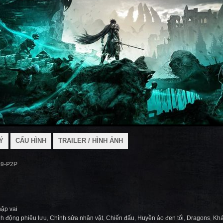
Ý
CẤU HÌNH
TRAILER / HÌNH ẢNH
.59-P2P
ập vai
h động phiêu lưu
,
Chỉnh sửa nhân vật
,
Chiến đấu
,
Huyền ảo đen tối
,
Dragons
,
Kh