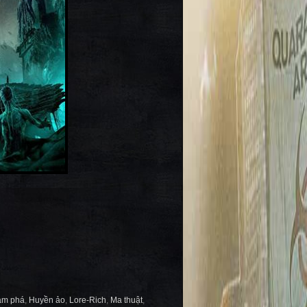
ám phá
,
Huyền ảo
,
Lore-Rich
,
Ma thuật
,