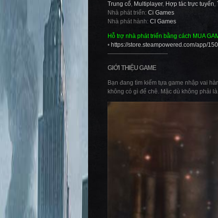
Trung cổ
,
Multiplayer
,
Hợp tác trực tuyến
,
Nhà phát triển:
Ci Games
Nhà phát hành:
CI Games
Hỗ trợ nhà phát triển bằng cách MUA GA
•
https://store.steampowered.com/app/15
——————————-
GIỚI THIỆU GAME
Bạn đang tìm kiếm tựa game nhập vai hành
không có gì để chê. Mặc dù không phải l