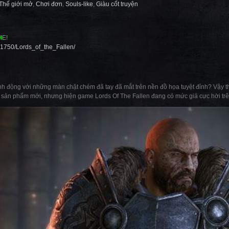
Thế giới mở
,
Chơi đơn
,
Souls-like
,
Giàu cốt truyện
ME!
01750/Lords_of_the_Fallen/
 động với những màn chặt chém đã tay đã mắt trên nền đồ họa tuyệt đỉnh? Vậy thì
à sản phẩm mới, nhưng hiện game Lords Of The Fallen đang có mức giá cực hời tr