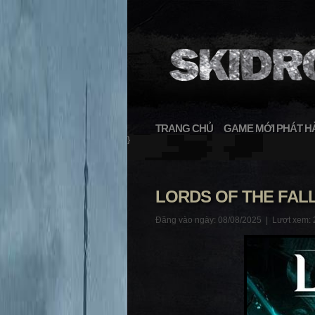
TRANG CHỦ
GAME MỚI PHÁT H
}
LORDS OF THE FALL
Đăng vào ngày: 08/08/2025 |
Lượt xem: 