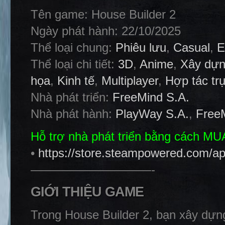
Tên game: House Builder 2
Ngày phát hành: 22/10/2025
Thể loại chung:
Phiêu lưu
,
Casual
,
E
Thể loại chi tiết:
3D
,
Anime
,
Xây dựn
họa
,
Kinh tế
,
Multiplayer
,
Hợp tác tr
Nhà phát triển:
FreeMind S.A.
Nhà phát hành:
PlayWay S.A.
,
Free
Hỗ trợ nhà phát triển bằng cách M
•
https://store.steampowered.com/a
——————————-
GIỚI THIỆU GAME
Trong House Builder 2, bạn xây dựng