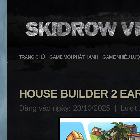
TRANG CHỦ
GAME MỚI PHÁT HÀNH
GAME NHIỀU LƯỢ
}
HOUSE BUILDER 2 EA
Đăng vào ngày: 23/10/2025 |
Lượt 