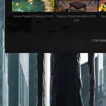
House Flipper 2 Sakura-RUNE
Tobacco Shop Simulator v1.03-
Hou
P2P
COPYRIG