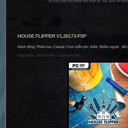
BOXROOM cho phép bạn thiết kế, xác định và trang t
HOUSE FLIPPER V1.26173-P2P
Hành động
,
Phiêu lưu
,
Casual
,
Chơi miễn phí
,
Indie
,
Nhiều người
,
Mô 
Ngày đăng: 24/06/2026 |
Lượt xem: 901