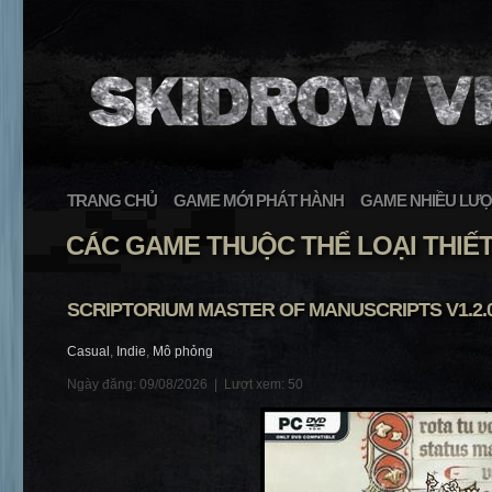
TRANG CHỦ
GAME MỚI PHÁT HÀNH
GAME NHIỀU LƯỢ
CÁC GAME THUỘC THỂ LOẠI THIẾT
SCRIPTORIUM MASTER OF MANUSCRIPTS V1.2.
Casual
,
Indie
,
Mô phỏng
Ngày đăng: 09/08/2026 |
Lượt xem: 50