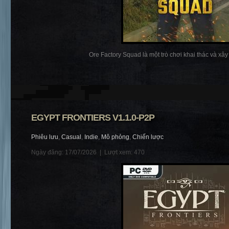
Ore Factory Squad là một trò chơi khai thác và xây
EGYPT FRONTIERS V1.1.0-P2P
Phiêu lưu
,
Casual
,
Indie
,
Mô phỏng
,
Chiến lược
Ngày đăng: 17/07/2026 |
Lượt xem: 470