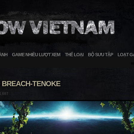
ÀNH
GAME NHIỀU LƯỢT XEM
THỂ LOẠI
BỘ SƯU TẬP
LOẠT G
D BREACH-TENOKE
1,687