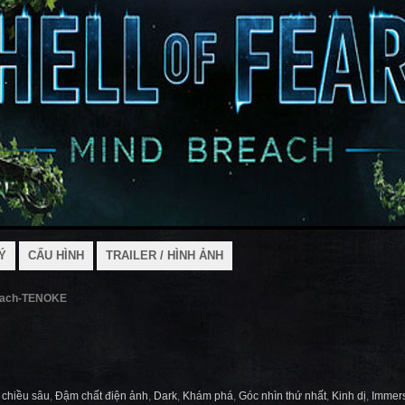
Ý
CẤU HÌNH
TRAILER / HÌNH ẢNH
each-TENOKE
 chiều sâu
,
Đậm chất điện ảnh
,
Dark
,
Khám phá
,
Góc nhìn thứ nhất
,
Kinh dị
,
Immers