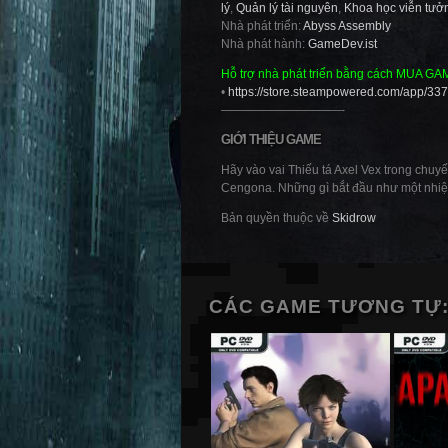
lý
,
Quản lý tài nguyên
,
Khoa học viễn tưở
Nhà phát triển:
Abyss Assembly
Nhà phát hành:
GameDev.ist
Hỗ trợ nhà phát triển bằng cách MUA GA
•
https://store.steampowered.com/app/
——————————-
GIỚI THIỆU GAME
Hãy vào vai Thiếu tá Axel Vex trong chuyế
Cengona. Những gì bắt đầu như một nhiệ
Bản quyền thuộc về
Skidrow
CÁC GAME TƯƠNG TỰ