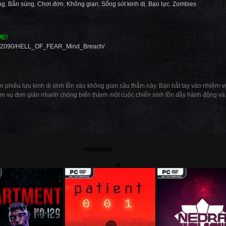
ng
,
Bắn súng
,
Chơi đơn
,
Không gian
,
Sống sót kinh dị
,
Bạo lực
,
Zombies
ME!
3372090/HELL_OF_FEAR_Mind_Breach/
n phiêu lưu kinh dị sinh tồn vào không gian sâu thẳm này. Bạn bắt tay vào nhiệm vụ
m vụ đơn giản nhanh chóng biến thành một cuộc chiến sinh tồn đầy hành động và
: