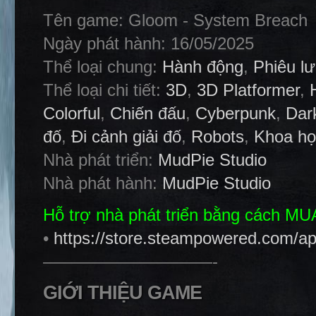
Tên game: Gloom - System Breach
Ngày phát hành: 16/05/2025
Thể loại chung:
Hành động
,
Phiêu l
Thể loại chi tiết:
3D
,
3D Platformer
,
Colorful
,
Chiến đấu
,
Cyberpunk
,
Dar
đố
,
Đi cảnh giải đố
,
Robots
,
Khoa họ
Nhà phát triển:
MudPie Studio
Nhà phát hành:
MudPie Studio
Hỗ trợ nhà phát triển bằng cách M
•
https://store.steampowered.com/
——————————-
GIỚI THIỆU GAME