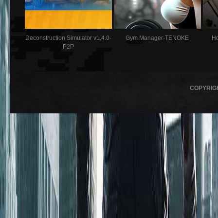
Deconstruction Simulator v1.4.0-
Gym Manager-TENOKE
Ho
P2P
COPYRIG