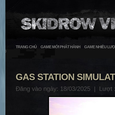
TRANG CHỦ
GAME MỚI PHÁT HÀNH
GAME NHIỀU LƯỢ
}
GAS STATION SIMULATO
Đăng vào ngày: 18/03/2025 |
Lượt 