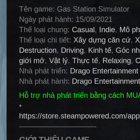
Tên game: Gas Station Simulator
Ngày phát hành: 15/09/2021
Thể loại chung:
Casual
,
Indie
,
Mô ph
Thể loại chi tiết:
Xây dựng căn cứ
,
X
Destruction
,
Driving
,
Kinh tế
,
Góc nh
giới mở
,
Vật lý
,
Thực tế
,
Relaxing
,
C
Nhà phát triển:
Drago Entertainment
Nhà phát hành:
Drago Entertainmen
Hỗ trợ nhà phát triển bằng cách M
•
https://store.steampowered.com/ap
——————————-