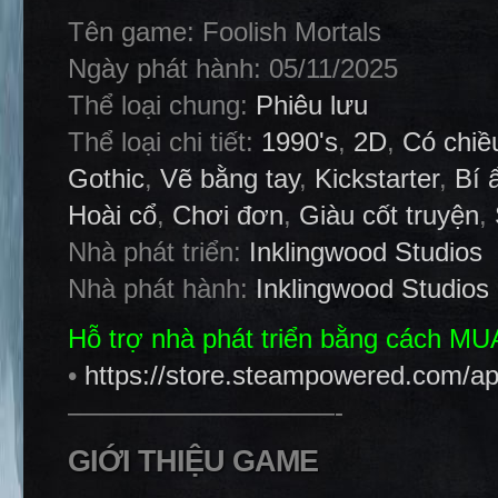
Tên game: Foolish Mortals
Ngày phát hành: 05/11/2025
Thể loại chung:
Phiêu lưu
Thể loại chi tiết:
1990's
,
2D
,
Có chiề
Gothic
,
Vẽ bằng tay
,
Kickstarter
,
Bí 
Hoài cổ
,
Chơi đơn
,
Giàu cốt truyện
,
Nhà phát triển:
Inklingwood Studios
Nhà phát hành:
Inklingwood Studios
Hỗ trợ nhà phát triển bằng cách M
•
https://store.steampowered.com/ap
——————————-
GIỚI THIỆU GAME