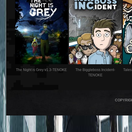
The Night is Grey v1.3-TENOKE
The Biggleboss Incident-
Tale
TENOKE
COPYRIG