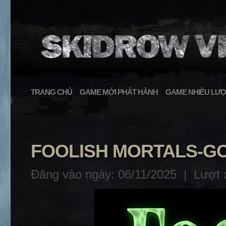
TRANG CHỦ
GAME MỚI PHÁT HÀNH
GAME NHIỀU LƯỢ
}
FOOLISH MORTALS-G
Đăng vào ngày: 06/11/2025 |
Lượt 