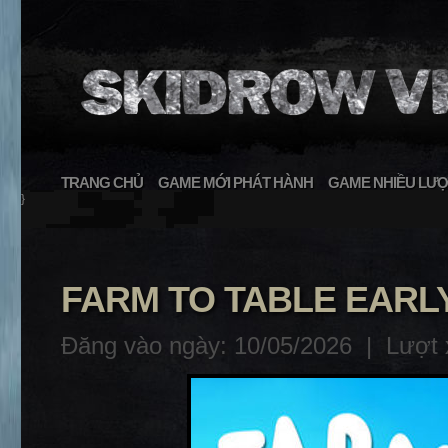
TRANG CHỦ
GAME MỚI PHÁT HÀNH
GAME NHIỀU LƯỢ
}
FARM TO TABLE EARL
Đăng vào ngày: 10/05/2026 |
Lượt 