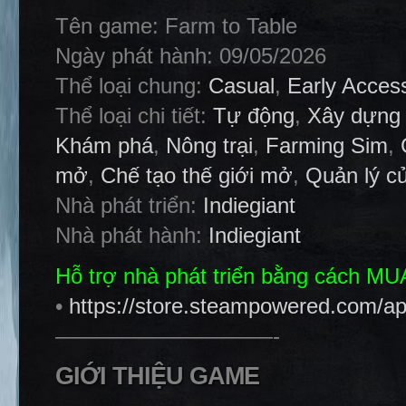
Tên game: Farm to Table
Ngày phát hành: 09/05/2026
Thể loại chung:
Casual
,
Early Acces
Thể loại chi tiết:
Tự động
,
Xây dựng
Khám phá
,
Nông trại
,
Farming Sim
,
mở
,
Chế tạo thế giới mở
,
Quản lý c
Nhà phát triển:
Indiegiant
Nhà phát hành:
Indiegiant
Hỗ trợ nhà phát triển bằng cách M
•
https://store.steampowered.com/a
——————————-
GIỚI THIỆU GAME