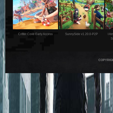
Critter Cove Early Access
SunnySide v1.20.0-P2P
I A
S
COPYRIG