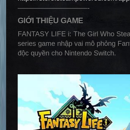
——————————-
GIỚI THIỆU GAME
FANTASY LIFE i: The Girl Who Stea
series game nhập vai mô phỏng Fant
độc quyền cho Nintendo Switch.