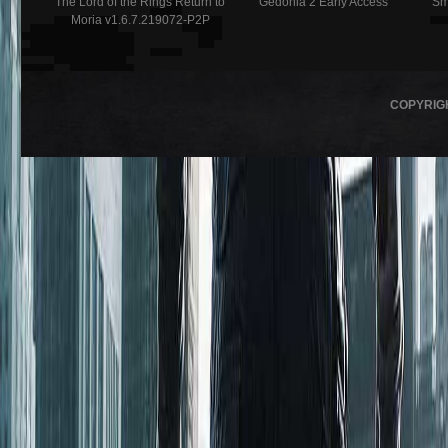
The Lord of the Rings Return to
Gedonia 2 Early Access
Sm
Moria v1.6.7.219072-P2P
COPYRIG