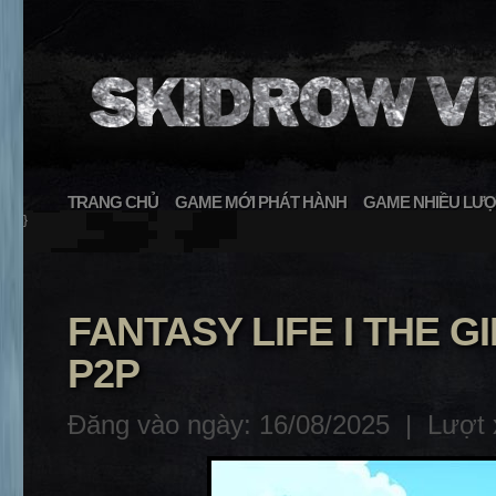
TRANG CHỦ
GAME MỚI PHÁT HÀNH
GAME NHIỀU LƯỢ
}
FANTASY LIFE I THE G
P2P
Đăng vào ngày: 16/08/2025 |
Lượt 