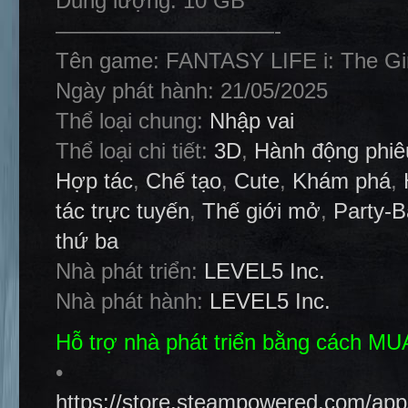
Dung lượng: 10 GB
——————————-
Tên game: FANTASY LIFE i: The Gir
Ngày phát hành: 21/05/2025
Thể loại chung:
Nhập vai
Thể loại chi tiết:
3D
,
Hành động phiê
Hợp tác
,
Chế tạo
,
Cute
,
Khám phá
,
tác trực tuyến
,
Thế giới mở
,
Party-
thứ ba
Nhà phát triển:
LEVEL5 Inc.
Nhà phát hành:
LEVEL5 Inc.
Hỗ trợ nhà phát triển bằng cách M
•
https://store.steampowered.com/a