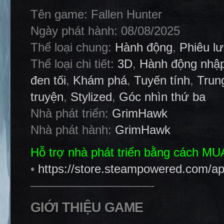
Tên game: Fallen Hunter
Ngày phát hành: 08/08/2025
Thể loại chung:
Hành động
,
Phiêu l
Thể loại chi tiết:
3D
,
Hành động nhập
đen tối
,
Khám phá
,
Tuyến tính
,
Trun
truyện
,
Stylized
,
Góc nhìn thứ ba
Nhà phát triển:
GrimHawk
Nhà phát hành:
GrimHawk
Hỗ trợ nhà phát triển bằng cách M
•
https://store.steampowered.com/a
——————————-
GIỚI THIỆU GAME