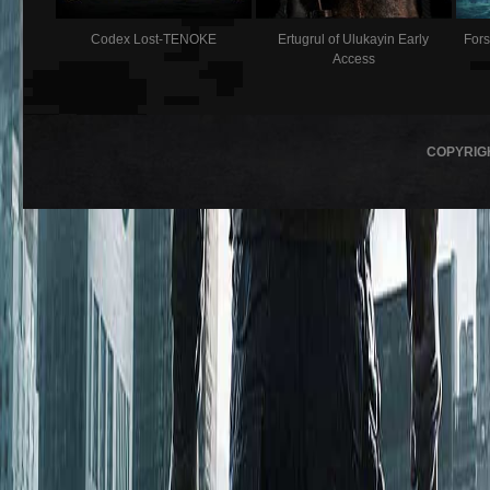
Codex Lost-TENOKE
Ertugrul of Ulukayin Early
Fors
Access
COPYRIG