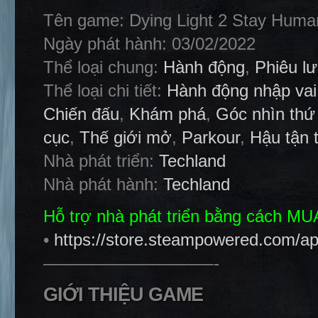
Tên game: Dying Light 2 Stay Human
Ngày phát hành: 03/02/2022
Thể loại chung:
Hành động
,
Phiêu l
Thể loại chi tiết:
Hành động nhập vai
Chiến đấu
,
Khám phá
,
Góc nhìn thứ
cục
,
Thế giới mở
,
Parkour
,
Hậu tận 
Nhà phát triển:
Techland
Nhà phát hành:
Techland
Hỗ trợ nhà phát triển bằng cách M
•
https://store.steampowered.com/
——————————-
GIỚI THIỆU GAME