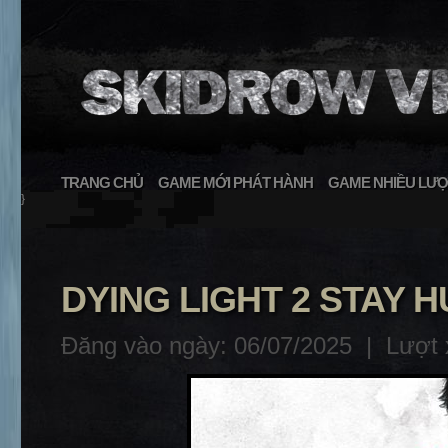
TRANG CHỦ
GAME MỚI PHÁT HÀNH
GAME NHIỀU LƯỢ
}
DYING LIGHT 2 STAY H
Đăng vào ngày: 06/07/2025 |
Lượt 