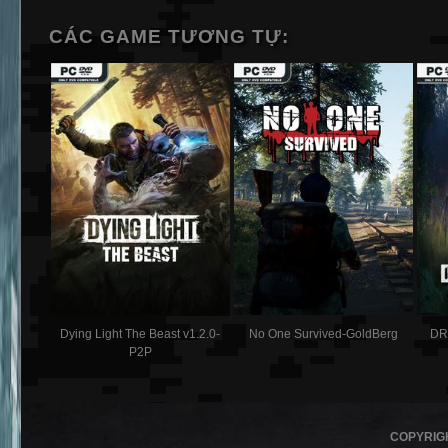
CÁC GAME TƯƠNG TỰ:
Dying Light The Beast v1.2.0-
No One Survived-GoldBerg
DR
P2P
COPYRIG