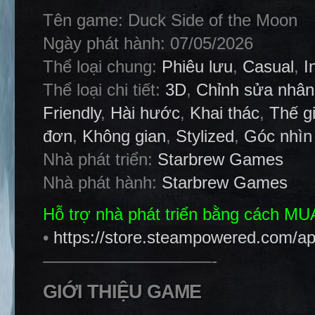
Tên game: Duck Side of the Moon
Ngày phát hành: 07/05/2026
Thể loại chung:
Phiêu lưu
,
Casual
,
I
Thể loại chi tiết:
3D
,
Chỉnh sửa nhân
Friendly
,
Hài hước
,
Khai thác
,
Thế g
đơn
,
Không gian
,
Stylized
,
Góc nhìn
Nhà phát triển:
Starbrew Games
Nhà phát hành:
Starbrew Games
Hỗ trợ nhà phát triển bằng cách M
•
https://store.steampowered.com/
——————————-
GIỚI THIỆU GAME