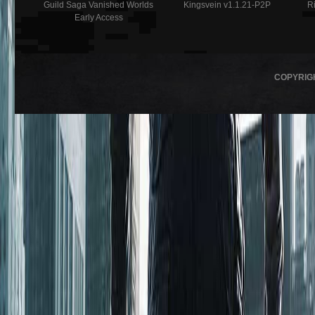
Guild Saga Vanished Worlds
Kingsvein v1.1.21-P2P
R
Early Access
COPYRIG