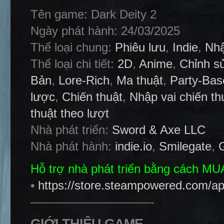
Tên game: Dark Deity 2
Ngày phát hành: 24/03/2025
Thể loại chung:
Phiêu lưu
,
Indie
,
Nhậ
Thể loại chi tiết:
2D
,
Anime
,
Chỉnh s
Bản
,
Lore-Rich
,
Ma thuật
,
Party-Ba
lược
,
Chiến thuật
,
Nhập vai chiến th
thuật theo lượt
Nhà phát triển:
Sword & Axe LLC
Nhà phát hành:
indie.io
,
Smilegate
,
Hỗ trợ nhà phát triển bằng cách M
•
https://store.steampowered.com/a
——————————-