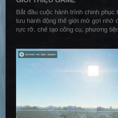
GIỚI THIỆU GAME
Bắt đầu cuộc hành trình chinh phục 
lưu hành động thế giới mở gợi nhớ 
rực rỡ, chế tạo công cụ, phương tiệ