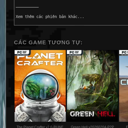
——————————
Xem thêm các phiên bản khác...
CÁC GAME TƯƠNG TỰ:
The Planet Crafter v2.0-RUNE
Green Hell v20260204-P2P
E