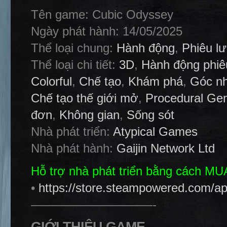
Tên game: Cubic Odyssey
Ngày phát hành: 14/05/2025
Thể loại chung:
Hành động
,
Phiêu l
Thể loại chi tiết:
3D
,
Hành động phiê
Colorful
,
Chế tạo
,
Khám phá
,
Góc nh
Chế tạo thế giới mở
,
Procedural Gen
đơn
,
Không gian
,
Sống sót
Nhà phát triển:
Atypical Games
Nhà phát hành:
Gaijin Network Ltd
Hỗ trợ nhà phát triển bằng cách M
•
https://store.steampowered.com/
——————————-