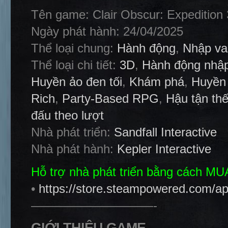
Tên game: Clair Obscur: Expedition
Ngày phát hành: 24/04/2025
Thể loại chung:
Hành động
,
Nhập va
Thể loại chi tiết:
3D
,
Hành động nhập
Huyền ảo đen tối
,
Khám phá
,
Huyền
Rich
,
Party-Based RPG
,
Hậu tận th
đấu theo lượt
Nhà phát triển:
Sandfall Interactive
Nhà phát hành:
Kepler Interactive
Hỗ trợ nhà phát triển bằng cách M
•
https://store.steampowered.com/a
——————————-