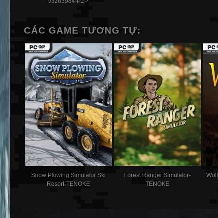
v3263984-P2P
CÁC GAME TƯƠNG TỰ:
Snow Plowing Simulator Ski
Forest Ranger Simulator-
Wolf
Resort-TENOKE
TENOKE