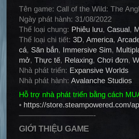
Tên game: Call of the Wild: The An
Ngày phát hành: 31/08/2022
Thể loại chung:
Phiêu lưu
,
Casual
,
M
Thể loại chi tiết:
3D
,
America
,
Arcad
cá
,
Săn bắn
,
Immersive Sim
,
Multipl
mở
,
Thực tế
,
Relaxing
,
Chơi đơn
,
W
Nhà phát triển:
Expansive Worlds
Nhà phát hành:
Avalanche Studios
Hỗ trợ nhà phát triển bằng cách M
•
https://store.steampowered.com/a
——————————-
GIỚI THIỆU GAME