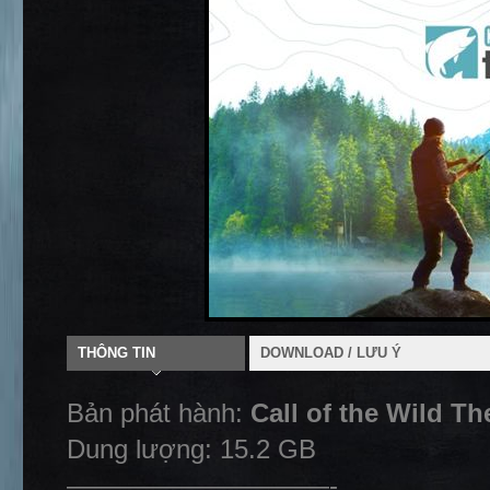
THÔNG TIN
DOWNLOAD / LƯU Ý
Bản phát hành:
Call of the Wild Th
Dung lượng: 15.2 GB
——————————-