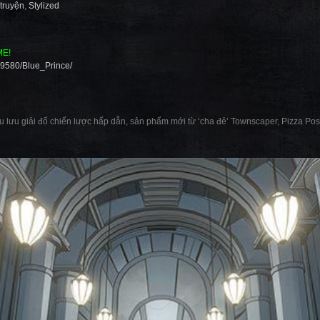
 truyện
,
Stylized
ME!
69580/Blue_Prince/
êu lưu giải đố chiến lược hấp dẫn, sản phẩm mới từ ‘cha đẻ’ Townscaper, Pizza P