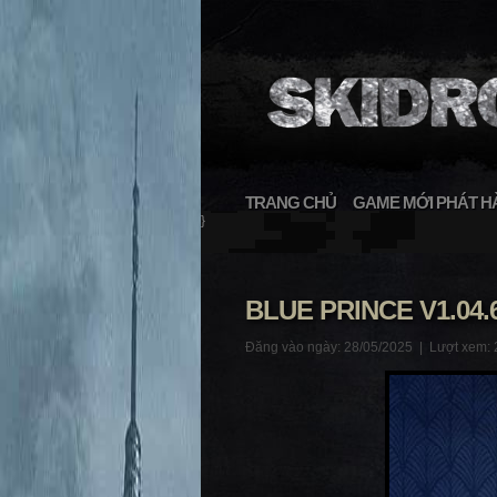
TRANG CHỦ
GAME MỚI PHÁT H
}
BLUE PRINCE V1.04.
Đăng vào ngày: 28/05/2025 |
Lượt xem: 