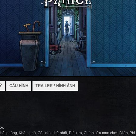
Ý
CẤU HÌNH
TRAILER / HÌNH ẢNH
ược
khỏi phòng
,
Khám phá
,
Góc nhìn thứ nhất
,
Điều tra
,
Chỉnh sửa màn chơi
,
Bí ẩn
,
Phi