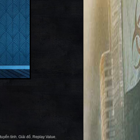
 tuyến tính
,
Giải đố
,
Replay Value
,