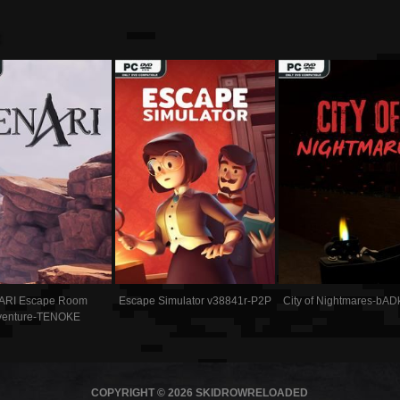
:
ARI Escape Room
Escape Simulator v38841r-P2P
City of Nightmares-b
venture-TENOKE
COPYRIGHT © 2026 SKIDROWRELOADED