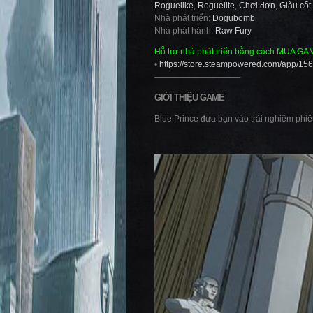
Roguelike
,
Roguelite
,
Chơi đơn
,
Giàu cốt
Nhà phát triển:
Dogubomb
Nhà phát hành:
Raw Fury
Hỗ trợ nhà phát triển bằng cách MUA GA
•
https://store.steampowered.com/app/15
——————————-
GIỚI THIỆU GAME
Blue Prince đưa bạn vào trải nghiệm phi