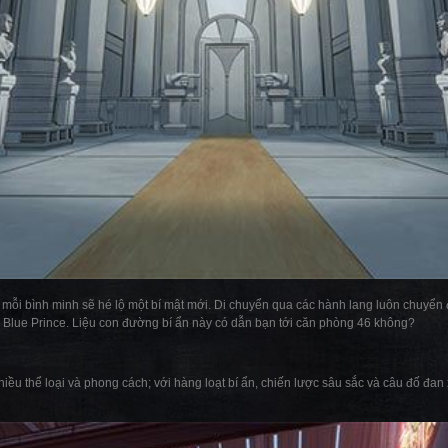
mỗi bình minh sẽ hé lộ một bí mật mới. Di chuyển qua các hành lang luôn chuyển đ
ắc Blue Prince. Liệu con đường bí ẩn này có dẫn bạn tới căn phòng 46 không?
iều thể loại và phong cách; với hàng loạt bí ẩn, chiến lược sâu sắc và câu đố đan