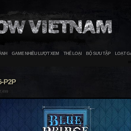
ÀNH
GAME NHIỀU LƯỢT XEM
THỂ LOẠI
BỘ SƯU TẬP
LOẠT G
6-P2P
2,499