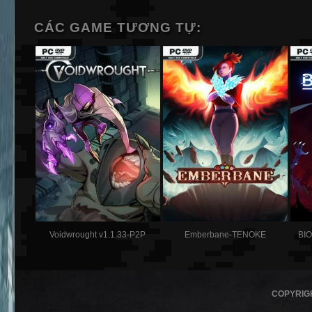
CÁC GAME TƯƠNG TỰ:
Voidwrought v1.1.33-P2P
Emberbane-TENOKE
BI
COPYRIG