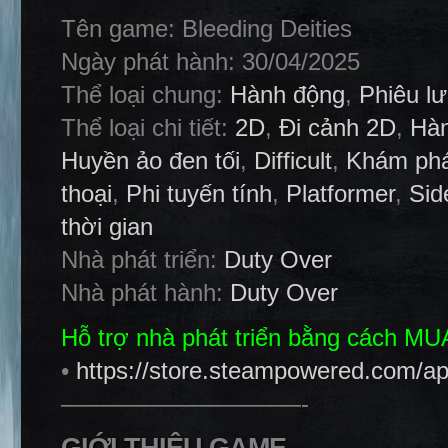
Tên game: Bleeding Deities
Ngày phát hành: 30/04/2025
Thể loại chung:
Hành động
,
Phiêu l
Thể loại chi tiết:
2D
,
Đi cảnh 2D
,
Hàn
Huyền ảo đen tối
,
Difficult
,
Khám ph
thoại
,
Phi tuyến tính
,
Platformer
,
Sid
thời gian
Nhà phát triển:
Duty Over
Nhà phát hành:
Duty Over
Hỗ trợ nhà phát triển bằng cách M
•
https://store.steampowered.com/ap
——————————-