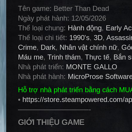
Tên game: Better Than Dead
Ngày phát hành: 12/05/2026
Thể loại chung:
Hành động
,
Early A
Thể loại chi tiết:
1990's
,
3D
,
Assassi
Crime
,
Dark
,
Nhân vật chính nữ
,
Góc
Máu me
,
Trinh thám
,
Thực tế
,
Bắn s
Nhà phát triển:
MONTE GALLO
Nhà phát hành:
MicroProse Softwar
Hỗ trợ nhà phát triển bằng cách M
•
https://store.steampowered.com/
——————————-
GIỚI THIỆU GAME