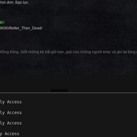
hơi đơn
,
Bạo lực
ME!
599690/Better_Than_Dead/
ồng Kông. Giết những kẻ bắt giữ bạn, giải cứu những người khác và ghi lại từng g
ly Access
ly Access
ly Access
y Access