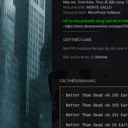
Máu me
,
Trinh thám
,
Thực tế
,
Bắn súng
,
C
Nhà phát triển:
MONTE GALLO
Nhà phát hành:
MicroProse Software
Hỗ trợ nhà phát triển bằng cách MUA GA
•
https://store.steampowered.com/app/2
——————————-
GIỚI THIỆU GAME
Một FPS bodycam tàn bạo lấy bối cảnh ở H
Bản quyền thuộc về
Skidrow
CÁC PHIÊN BẢN KHÁC:
- Better than Dead v0.195 Ear
- Better Than Dead v0.193 Ear
- Better Than Dead v0.191 Ear
- Better Than Dead v0.19 Earl