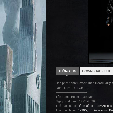
THÔNG TIN
DOWNLOAD / LƯU 
Bản phát hành:
Better Than Dead Early
Dung lượng: 6.1 GB
——————————-
Tên game: Better Than Dead
Ngày phát hành: 12/05/2026
Thể loại chung:
Hành động
,
Early Access
Thể loại chi tiết:
1990's
,
3D
,
Assassins
,
Bu