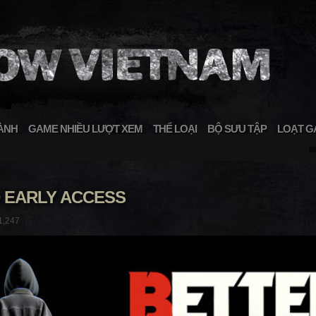
ÀNH
GAME NHIỀU LƯỢT XEM
THỂ LOẠI
BỘ SƯU TẬP
LOẠT G
 EARLY ACCESS
1,247