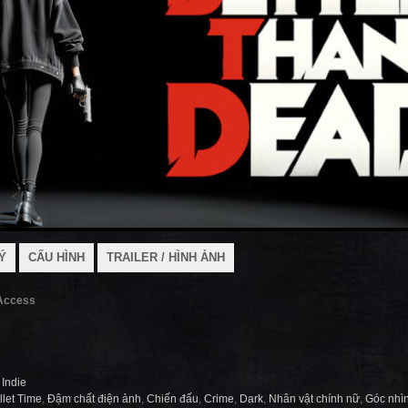
Ý
CẤU HÌNH
TRAILER / HÌNH ẢNH
 Access
,
Indie
llet Time
,
Đậm chất điện ảnh
,
Chiến đấu
,
Crime
,
Dark
,
Nhân vật chính nữ
,
Góc nhìn