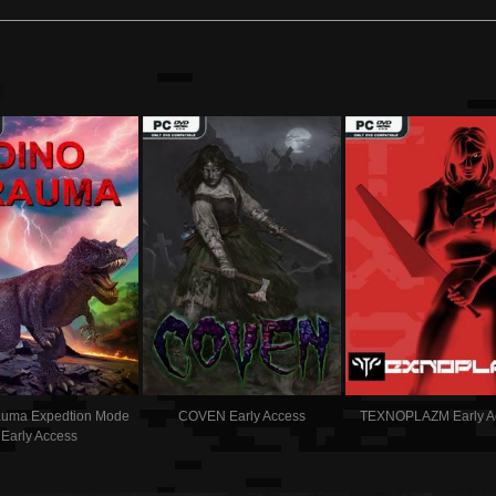
:
auma Expedtion Mode
COVEN Early Access
TEXNOPLAZM Early A
Early Access